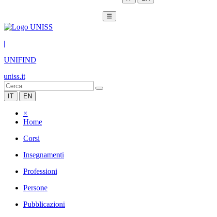
☰
|
UNIFIND
uniss.it
IT
EN
×
Home
Corsi
Insegnamenti
Professioni
Persone
Pubblicazioni