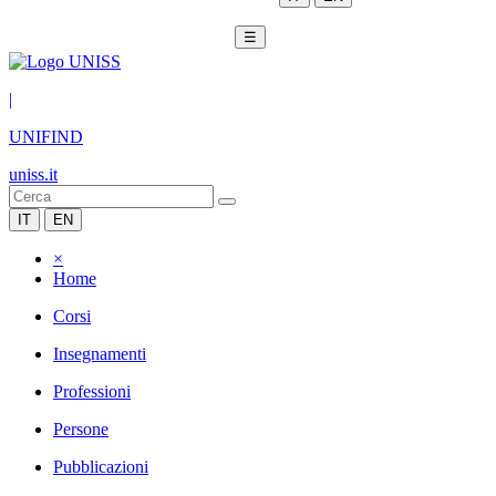
☰
|
UNIFIND
uniss.it
IT
EN
×
Home
Corsi
Insegnamenti
Professioni
Persone
Pubblicazioni