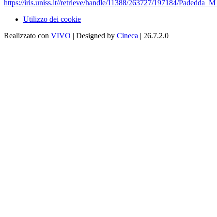
https://iris.uniss.it//retrieve/handle/11388/263727/197184/Padedda
Utilizzo dei cookie
Realizzato con
VIVO
| Designed by
Cineca
| 26.7.2.0