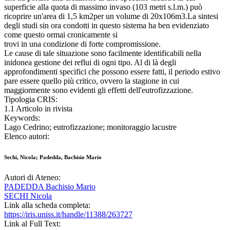
superficie alla quota di massimo invaso (103 metri s.l.m.) può
ricoprire un'area di 1,5 km2per un volume di 20x106m3.La sintesi
degli studi sin ora condotti in questo sistema ha ben evidenziato
come questo ormai cronicamente si
trovi in una condizione di forte compromissione.
Le cause di tale situazione sono facilmente identificabili nella
inidonea gestione dei reflui di ogni tipo. Al di là degli
approfondimenti specifici che possono essere fatti, il periodo estivo
pare essere quello più critico, ovvero la stagione in cui
maggiormente sono evidenti gli effetti dell'eutrofizzazione.
Tipologia CRIS:
1.1 Articolo in rivista
Keywords:
Lago Cedrino; eutrofizzazione; monitoraggio lacustre
Elenco autori:
Sechi, Nicola; Padedda, Bachisio Mario
Autori di Ateneo:
PADEDDA Bachisio Mario
SECHI Nicola
Link alla scheda completa:
https://iris.uniss.it/handle/11388/263727
Link al Full Text: