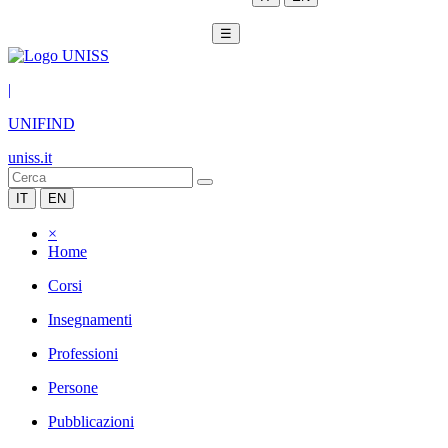
☰
|
UNIFIND
uniss.it
IT
EN
×
Home
Corsi
Insegnamenti
Professioni
Persone
Pubblicazioni