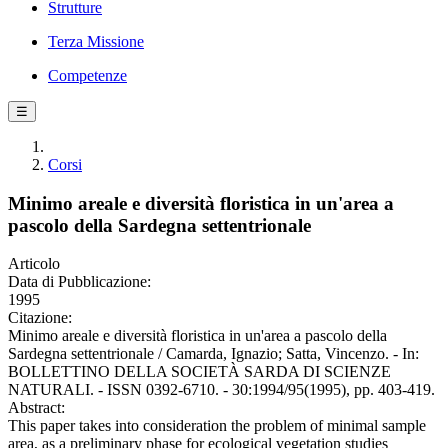
Strutture
Terza Missione
Competenze
☰
Corsi
Minimo areale e diversità floristica in un'area a
pascolo della Sardegna settentrionale
Articolo
Data di Pubblicazione:
1995
Citazione:
Minimo areale e diversità floristica in un'area a pascolo della
Sardegna settentrionale / Camarda, Ignazio; Satta, Vincenzo. - In:
BOLLETTINO DELLA SOCIETÀ SARDA DI SCIENZE
NATURALI. - ISSN 0392-6710. - 30:1994/95(1995), pp. 403-419.
Abstract:
This paper takes into consideration the problem of minimal sample
area, as a preliminary phase for ecological vegetation studies