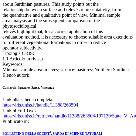
about Sardinian pastures. This study points out the
relationship between surface and relevés representativity, from
the quantitative and qualitative point of view. Minimal sample
area analysis and the subsequent comparison of the
phytosociological
relevés highlight that, for a correct application of this
evalutation method, it is necessary to choose suitable area extentions
for different vegetational formations in order to reduce
operator subjectivity.
Tipologia CRIS:
1.1 Articolo in rivista
Keywords:
Minimal sample area; relevés; surface; pastures; Northern Sardinia
Elenco autori:
Camarda, Ignazio; Satta, Vincenzo
Link alla scheda completa:
https://iris.uniss.it/handle/11388/263504
Link al Full Text:
https://iris.uniss.it//retrieve/handle/11388/263504/197130/Satta_V_
Pubblicato in:
BOLLETTINO DELLA SOCIETÀ SARDA DI SCIENZE NATURALI