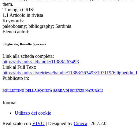
them.
Tipologia CRIS:
1.1 Articolo in rivista
Keywords:
paleobotany; bibliography; Sardinia
Elenco autori:
Filigheddu, Rossella Speranza
Link alla scheda completa:
https://iris.uniss.it/handle/11388/263493
Link al Full Text:
https://iris.uniss.it//retrieve/handle/11388/263493/197119/Filighe
Pubblicato in:
BOLLETTINO DELLA SOCIETÀ SARDA DI SCIENZE NATURALI
Journal
Utilizzo dei cookie
Realizzato con
VIVO
| Designed by
Cineca
| 26.7.2.0