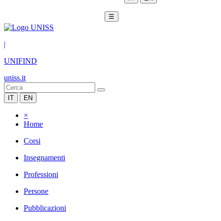
☰
|
UNIFIND
uniss.it
IT
EN
×
Home
Corsi
Insegnamenti
Professioni
Persone
Pubblicazioni