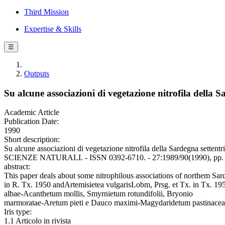
Third Mission
Expertise & Skills
☰
Outputs
Su alcune associazioni di vegetazione nitrofila della S
Academic Article
Publication Date:
1990
Short description:
Su alcune associazioni di vegetazione nitrofila della Sardegna s
SCIENZE NATURALI. - ISSN 0392-6710. - 27:1989/90(1990), pp. 
abstract:
This paper deals about some nitrophilous associations of northem Sard
in R. Tx. 1950 andArtemisietea vulgarisLobm, Prsg. et Tx. in Tx. 
albae-Acanthetum mollis, Smyrnietum rotundifolii, Bryonio
marmoratae-Aretum pieti e Dauco maximi-Magydaridetum pastinaceae
Iris type:
1.1 Articolo in rivista