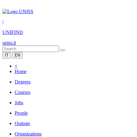
|
UNIFIND
uniss.it
IT
EN
×
Home
Degrees
Courses
Jobs
People
Outputs
Organizations