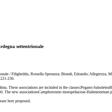
ardegna settentrionale
ettentrionale / Filigheddu, Rossella Speranza; Biondi, Edoardo; Al
221-236.
inia. These associations are included in the classes:Pegano-Salsoletea
1950. The new associationsCamphorosmo monspeliaceae-Halimionetum po
are here proposed.