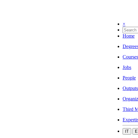
×
Home
Degree
Course
Jobs
People
Outputs
Organiz
Third M
Experti
IT
E