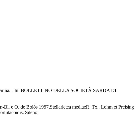
legrezza, Marina. - In: BOLLETTINO DELLA SOCIETÀ SARDA DI
Br.-Bl. e O. de Bolòs 1957,Stellarietea mediaeR. Tx., Lohm et Preising
rtulacoidis, Sileno