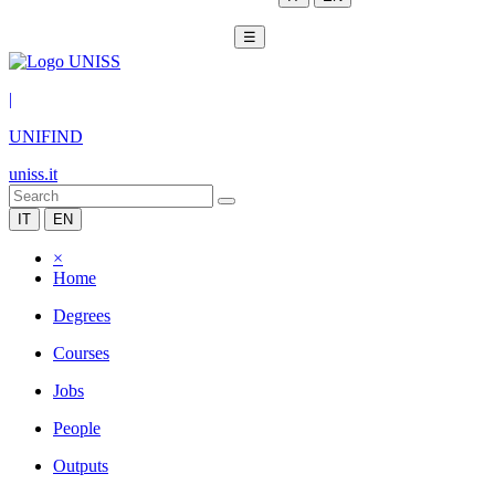
☰
|
UNIFIND
uniss.it
IT
EN
×
Home
Degrees
Courses
Jobs
People
Outputs