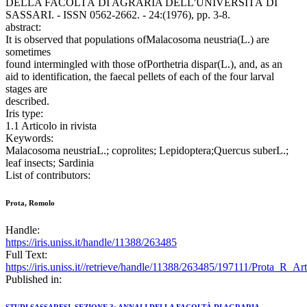
DELLA FACOLTÀ DI AGRARIA DELL'UNIVERSITÀ DI
SASSARI. - ISSN 0562-2662. - 24:(1976), pp. 3-8.
abstract:
It is observed that populations ofMalacosoma neustria(L.) are
sometimes
found intermingled with those ofPorthetria dispar(L.), and, as an
aid to identification, the faecal pellets of each of the four larval
stages are
described.
Iris type:
1.1 Articolo in rivista
Keywords:
Malacosoma neustriaL.; coprolites; Lepidoptera;Quercus suberL.;
leaf insects; Sardinia
List of contributors:
Prota, Romolo
Handle:
https://iris.uniss.it/handle/11388/263485
Full Text:
https://iris.uniss.it//retrieve/handle/11388/263485/197111/Prota_R_A
Published in: