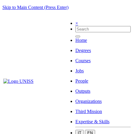
Skip to Main Content (Press Enter)
×
Home
Degrees
Courses
Jobs
People
Outputs
Organizations
Third Mission
Expertise & Skills
IT
EN