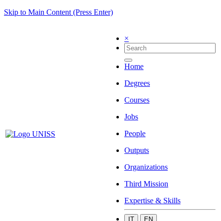
Skip to Main Content (Press Enter)
×
Home
Degrees
Courses
Jobs
People
Outputs
Organizations
Third Mission
Expertise & Skills
IT
EN