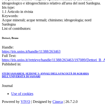
idrogeologico e idrogeochimico relativo all'area del nord Sardegna.
Iris type:
1.1 Articolo in rivista
Keywords:
Acque minerali; acque termali; chimismo; idrogeologia; nord
Sardegna
List of contributors:
Dettori, Bruno
Handle:
https://iris.uniss.it/handle/11388/263463
Full Text:
https://iris.uniss.it//retrieve/handle/11388/263463/197089/Dettori_B
Published in:
STUDI SASSARESI. SEZIONE 3: ANNALI DELLA FACOLTÀ DI AGRARIA
DELL'UNIVERSITÀ DI SASSARI
Journal
Use of cookies
Powered by
VIVO
| Designed by
Cineca
| 26.7.2.0