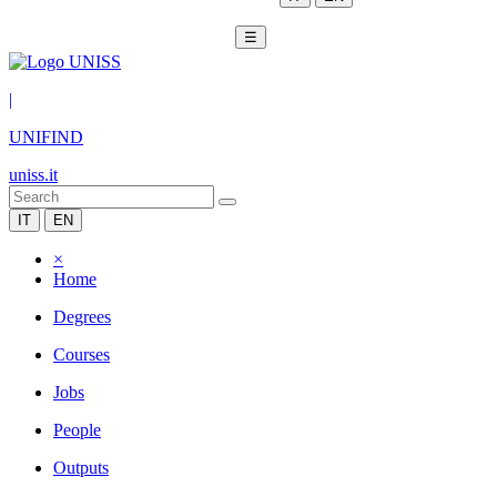
☰
|
UNIFIND
uniss.it
IT
EN
×
Home
Degrees
Courses
Jobs
People
Outputs