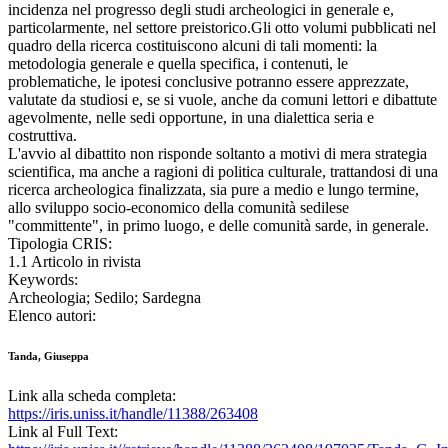
incidenza nel progresso degli studi archeologici in generale e,
particolarmente, nel settore preistorico.Gli otto volumi pubblicati nel
quadro della ricerca costituiscono alcuni di tali momenti: la
metodologia generale e quella specifica, i contenuti, le
problematiche, le ipotesi conclusive potranno essere apprezzate,
valutate da studiosi e, se si vuole, anche da comuni lettori e dibattute
agevolmente, nelle sedi opportune, in una dialettica seria e
costruttiva.
L'avvio al dibattito non risponde soltanto a motivi di mera strategia
scientifica, ma anche a ragioni di politica culturale, trattandosi di una
ricerca archeologica finalizzata, sia pure a medio e lungo termine,
allo sviluppo socio-economico della comunità sedilese
"committente", in primo luogo, e delle comunità sarde, in generale.
Tipologia CRIS:
1.1 Articolo in rivista
Keywords:
Archeologia; Sedilo; Sardegna
Elenco autori:
Tanda, Giuseppa
Link alla scheda completa:
https://iris.uniss.it/handle/11388/263408
Link al Full Text: