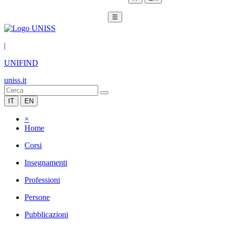
☰
|
UNIFIND
uniss.it
IT
EN
×
Home
Corsi
Insegnamenti
Professioni
Persone
Pubblicazioni