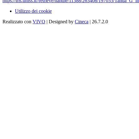
https://iris.uniss.it//retrieve/handle/11388/263408/197035/Tanda_G_I
Utilizzo dei cookie
Realizzato con
VIVO
| Designed by
Cineca
| 26.7.2.0