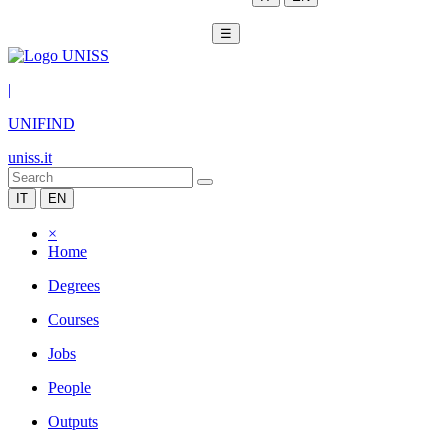
☰
|
UNIFIND
uniss.it
IT
EN
×
Home
Degrees
Courses
Jobs
People
Outputs