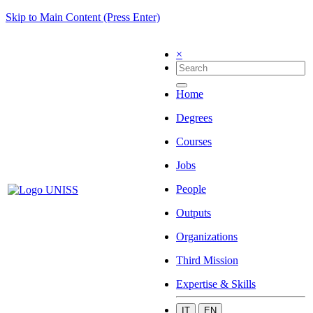
Skip to Main Content (Press Enter)
×
Home
Degrees
Courses
Jobs
People
Outputs
Organizations
Third Mission
Expertise & Skills
IT
EN