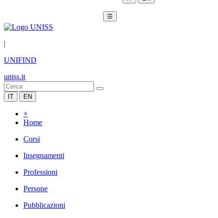
☰
|
UNIFIND
uniss.it
IT
EN
×
Home
Corsi
Insegnamenti
Professioni
Persone
Pubblicazioni