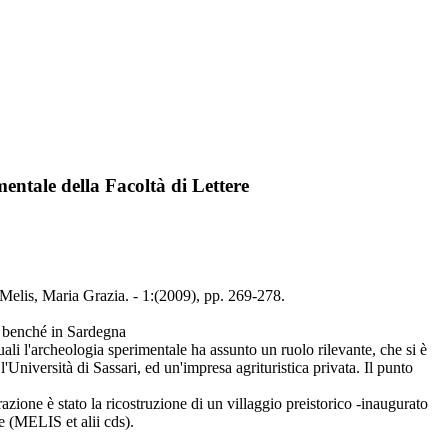
imentale della Facoltà di Lettere
 / Melis, Maria Grazia. - 1:(2009), pp. 269-278.
a, benché in Sardegna
uali l'archeologia sperimentale ha assunto un ruolo rilevante, che si è
Università di Sassari, ed un'impresa agrituristica privata. Il punto
orazione è stato la ricostruzione di un villaggio preistorico -inaugurato
le (MELIS et alii cds).