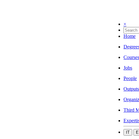
×
Home
Degree
Course
Jobs
People
Outputs
Organiz
Third M
Experti
IT
E