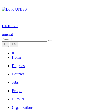
|
UNIFIND
uniss.it
IT
EN
×
Home
Degrees
Courses
Jobs
People
Outputs
Organizations