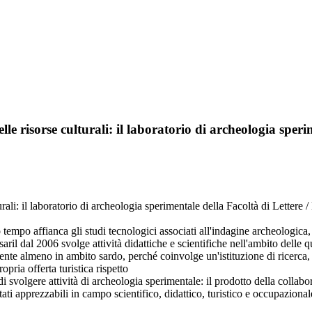
elle risorse culturali: il laboratorio di archeologia sper
urali: il laboratorio di archeologia sperimentale della Facoltà di Lettere
 tempo affianca gli studi tecnologici associati all'indagine archeologic
il dal 2006 svolge attività didattiche e scientifiche nell'ambito delle q
te almeno in ambito sardo, perché coinvolge un'istituzione di ricerca, l'
opria offerta turistica rispetto
 di svolgere attività di archeologia sperimentale: il prodotto della collab
ltati apprezzabili in campo scientifico, didattico, turistico e occupaziona