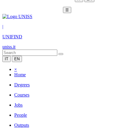
☰
|
UNIFIND
uniss.it
IT
EN
×
Home
Degrees
Courses
Jobs
People
Outputs