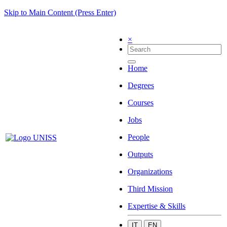
Skip to Main Content (Press Enter)
×
Home
Degrees
Courses
Jobs
People
Outputs
Organizations
Third Mission
Expertise & Skills
IT
EN