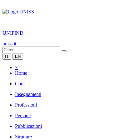
|
UNIFIND
uniss.it
IT
EN
×
Home
Corsi
Insegnamenti
Professioni
Persone
Pubblicazioni
Strutture