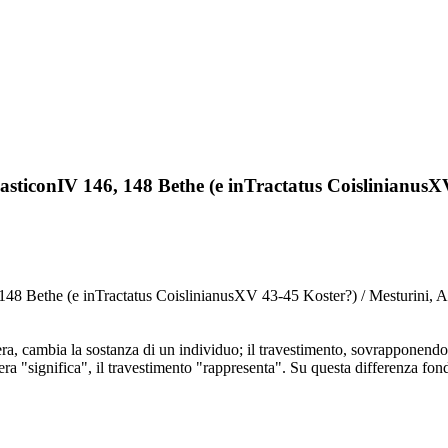
asticonIV 146, 148 Bethe (e inTractatus CoislinianusX
48 Bethe (e inTractatus CoislinianusXV 43-45 Koster?) / Mesturini, A
 vera, cambia la sostanza di un individuo; il travestimento, sovrapponendo
 "significa", il travestimento "rappresenta". Su questa differenza fond