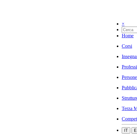
×
Home
Corsi
Insegna
Profess
Persone
Pubblic
Struttur
Terza M
Compet
IT
E