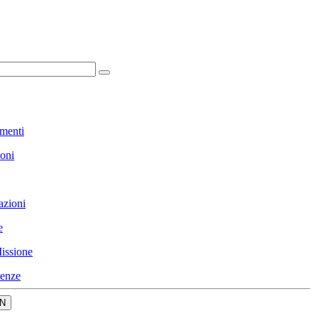
menti
ioni
azioni
e
issione
enze
N