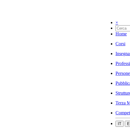
×
Home
Corsi
Insegna
Profess
Persone
Pubblic
Struttur
Terza M
Compet
IT
E