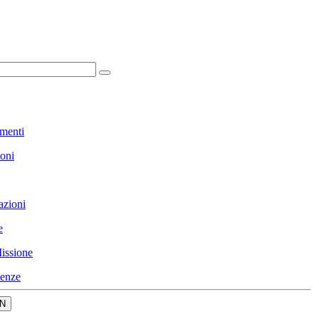
menti
ioni
azioni
e
issione
enze
N