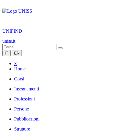
|
UNIFIND
uniss.it
IT
EN
×
Home
Corsi
Insegnamenti
Professioni
Persone
Pubblicazioni
Strutture