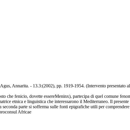
 Agus, Annarita. - 13.3:(2002), pp. 1919-1954. (Intervento presentato a
tosto che fenicio, dovette essereMeninx), partecipa di quel comune fenom
atrice etnica e linguistica che interessarono il Mediterraneo. Il presente 
 seconda parte si sofferma sulle fonti epigrafiche utili per comprendere 
nproconsul Africae