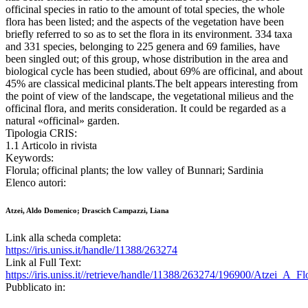
officinal species in ratio to the amount of total species, the whole
flora has been listed; and the aspects of the vegetation have been
briefly referred to so as to set the flora in its environment. 334 taxa
and 331 species, belonging to 225 genera and 69 families, have
been singled out; of this group, whose distribution in the area and
biological cycle has been studied, about 69% are officinal, and about
45% are classical medicinal plants.The belt appears interesting from
the point of view of the landscape, the vegetational milieus and the
officinal flora, and merits consideration. It could be regarded as a
natural «officinal» garden.
Tipologia CRIS:
1.1 Articolo in rivista
Keywords:
Florula; officinal plants; the low valley of Bunnari; Sardinia
Elenco autori:
Atzei, Aldo Domenico; Drascich Campazzi, Liana
Link alla scheda completa:
https://iris.uniss.it/handle/11388/263274
Link al Full Text:
https://iris.uniss.it//retrieve/handle/11388/263274/196900/Atzei_A_Fl
Pubblicato in: