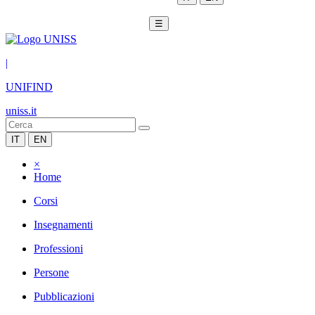
☰
|
UNIFIND
uniss.it
IT
EN
×
Home
Corsi
Insegnamenti
Professioni
Persone
Pubblicazioni