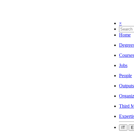
×
Home
Degree
Course
Jobs
People
Outputs
Organiz
Third M
Experti
IT
E