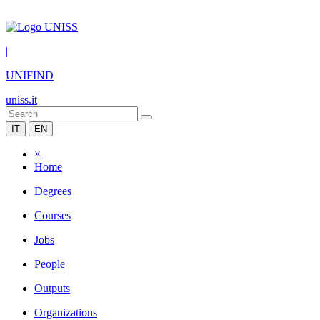
|
UNIFIND
uniss.it
IT
EN
×
Home
Degrees
Courses
Jobs
People
Outputs
Organizations