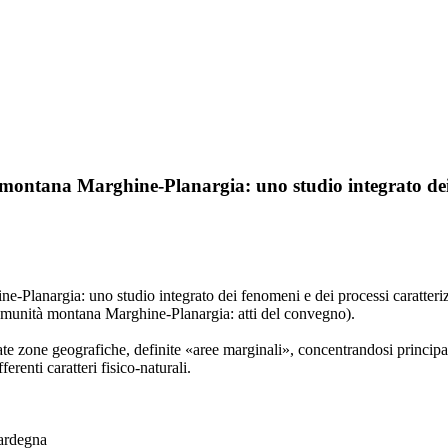
 montana Marghine-Planargia: uno studio integrato dei 
-Planargia: uno studio integrato dei fenomeni e dei processi caratterizz
Comunità montana Marghine-Planargia: atti del convegno).
inate zone geografiche, definite «aree marginali», concentrandosi princi
erenti caratteri fisico-naturali.
Sardegna