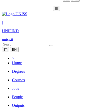
☰
|
UNIFIND
uniss.it
IT
EN
×
Home
Degrees
Courses
Jobs
People
Outputs