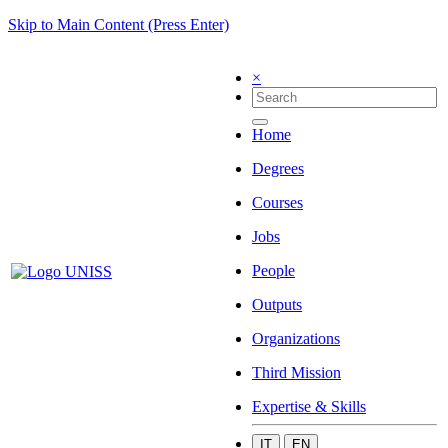
Skip to Main Content (Press Enter)
×
Home
Degrees
Courses
Jobs
People
Outputs
Organizations
Third Mission
Expertise & Skills
IT
EN