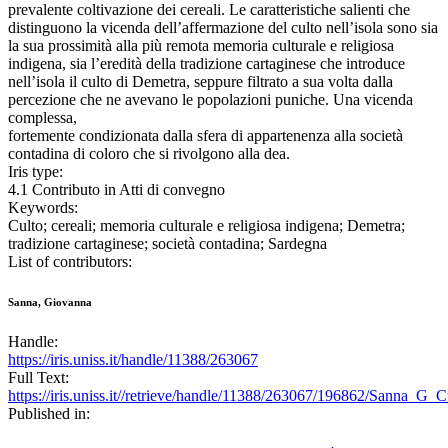
prevalente coltivazione dei cereali. Le caratteristiche salienti che
distinguono la vicenda dell’affermazione del culto nell’isola sono sia
la sua prossimità alla più remota memoria culturale e religiosa
indigena, sia l’eredità della tradizione cartaginese che introduce
nell’isola il culto di Demetra, seppure filtrato a sua volta dalla
percezione che ne avevano le popolazioni puniche. Una vicenda
complessa,
fortemente condizionata dalla sfera di appartenenza alla società
contadina di coloro che si rivolgono alla dea.
Iris type:
4.1 Contributo in Atti di convegno
Keywords:
Culto; cereali; memoria culturale e religiosa indigena; Demetra;
tradizione cartaginese; società contadina; Sardegna
List of contributors:
Sanna, Giovanna
Handle:
https://iris.uniss.it/handle/11388/263067
Full Text:
https://iris.uniss.it//retrieve/handle/11388/263067/196862/Sanna_G_
Published in: