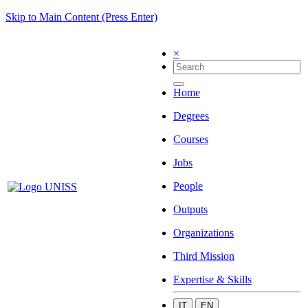
Skip to Main Content (Press Enter)
×
Home
Degrees
Courses
Jobs
People
Outputs
Organizations
Third Mission
Expertise & Skills
IT
EN