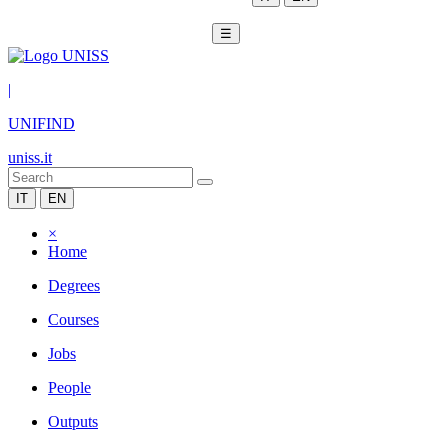
☰
|
UNIFIND
uniss.it
IT
EN
×
Home
Degrees
Courses
Jobs
People
Outputs