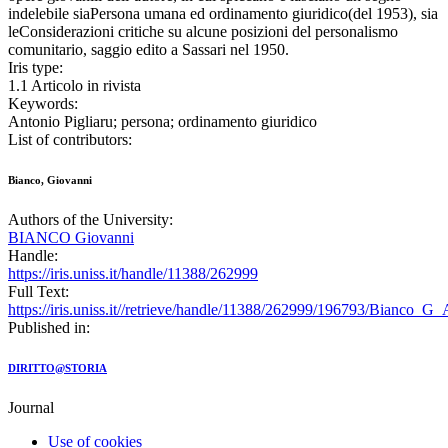
indelebile siaPersona umana ed ordinamento giuridico(del 1953), sia
leConsiderazioni critiche su alcune posizioni del personalismo
comunitario, saggio edito a Sassari nel 1950.
Iris type:
1.1 Articolo in rivista
Keywords:
Antonio Pigliaru; persona; ordinamento giuridico
List of contributors:
Bianco, Giovanni
Authors of the University:
BIANCO Giovanni
Handle:
https://iris.uniss.it/handle/11388/262999
Full Text:
https://iris.uniss.it//retrieve/handle/11388/262999/196793/Bianco_G
Published in:
DIRITTO@STORIA
Journal
Use of cookies