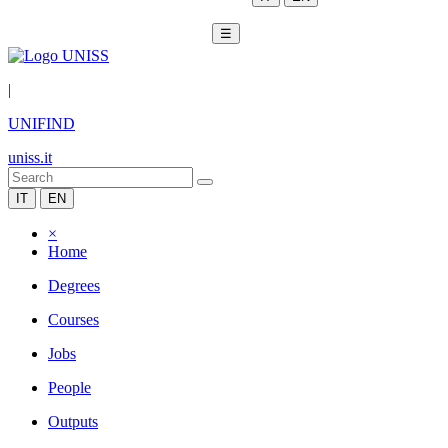
☰
|
UNIFIND
uniss.it
IT
EN
×
Home
Degrees
Courses
Jobs
People
Outputs