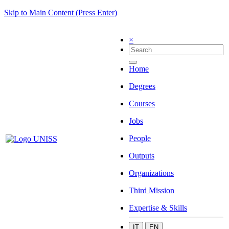
Skip to Main Content (Press Enter)
×
Home
Degrees
Courses
Jobs
People
Outputs
Organizations
Third Mission
Expertise & Skills
IT
EN