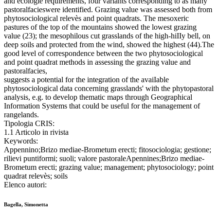
and ecologie requirements, four variants corresponding to as many
pastoralfacieswere identified. Grazing value was assessed both from
phytosociological relevès and point quadrats. The mesoxeric
pastures of the top of the mountains showed the lowest grazing
value (23); the mesophilous cut grasslands of the high-hiIIy bell, on
deep soils and protected from the wind, showed the highest (44).The
good level of correspondence between the two phytosociological
and point quadrat methods in assessing the grazing value and
pastoralfacies,
suggests a potential for the integration of the avaiIable
phytosociological data concerning grasslands' with the phytopastoral
analysis, e.g. to develop thematic maps through Geographical
Information Systems that could be useful for the management of
rangelands.
Tipologia CRIS:
1.1 Articolo in rivista
Keywords:
Appennino;Brizo mediae-Brometum erecti; fitosociologia; gestione;
rilievi puntiformi; suoli; valore pastoraleApennines;Brizo mediae-
Brometum erecti; grazing value; management; phytosociology; point
quadrat relevès; soils
Elenco autori:
Bagella, Simonetta