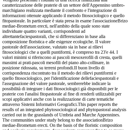
caratterizzazione delle praterie di un settore dell'Appennino umbro-
marchigiano realizzata mediante il confronto e l'integrazione di
informazioni ottenute applicando il metodo fitosociologico e quello
fitopastorale. In particolare è stata presa in esame l'associazioneBrizo
mediae-Brometum erecti, nell'ambito della quale sono state
individuate quattro varianti, corrispondenti ad
altrettantefaciespastorali, che si differenziano in base alla
composizione floristica e alle esigenze ecologiche. II valore
pastorale dell'associazione, valutato sia in base ai rilievi
fitosociologici che a quelli puntiformi, è compreso tra 23'e 44. I
valori minimi si riferiscono ai pascoli mesoxerofili di cresta, quelli
massimi ai prati-pascoli mesofili del piano alto-collinare, in
posizione ridossata, su terreni profondi.II buon livello di
corrispondenza riscontrato tra il metodo dei rilievi puntiformi e
quello fitosociologico, per l'identificazione dellefaciespastorali e
l'assegnazione del valore pastorale, sembrerebbe indicare la
possibilità di integrare i dati fitosociologici già disponibili per le
praterie con l'analisi fitopastorale al fine di renderli utilizzabili per
scopi applicativi anche con la realizzazione di carte tematiche
attraverso Sistemi Informativi Geografici.This paper reports the
resulls of an integrated phytosociological and phytopastoral analysis
carried out in the grasslands of Umbria and Marche Appennines.
The communities under study belong to the associationBrizo
mediae-Brometum erecti. On the basis of the floristic composition