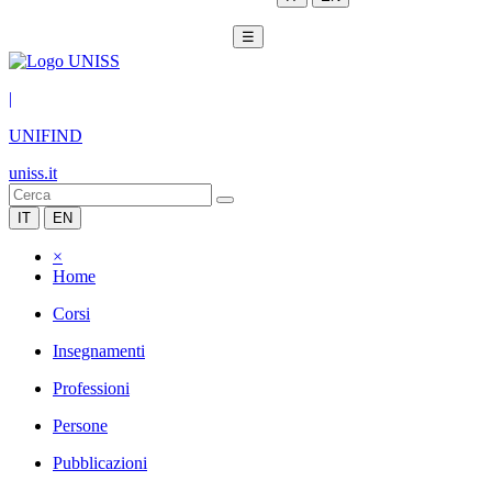
☰
|
UNIFIND
uniss.it
IT
EN
×
Home
Corsi
Insegnamenti
Professioni
Persone
Pubblicazioni