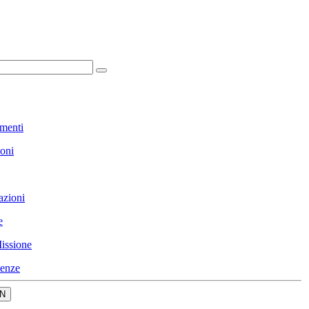
menti
ioni
azioni
e
issione
enze
N