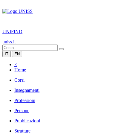
|
UNIFIND
uniss.it
IT
EN
×
Home
Corsi
Insegnamenti
Professioni
Persone
Pubblicazioni
Strutture