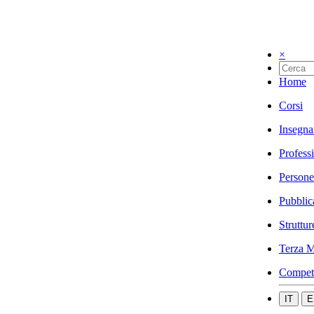
×
Home
Corsi
Insegna
Profess
Persone
Pubblic
Struttur
Terza M
Compet
IT
E