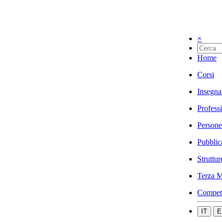
×
Home
Corsi
Insegna
Profess
Persone
Pubblic
Struttur
Terza M
Compet
IT
E