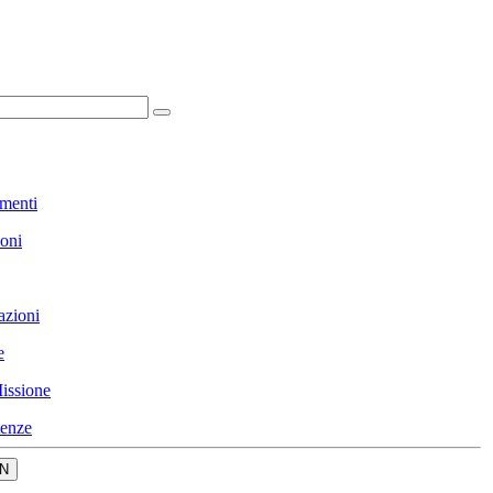
menti
ioni
azioni
e
issione
enze
N