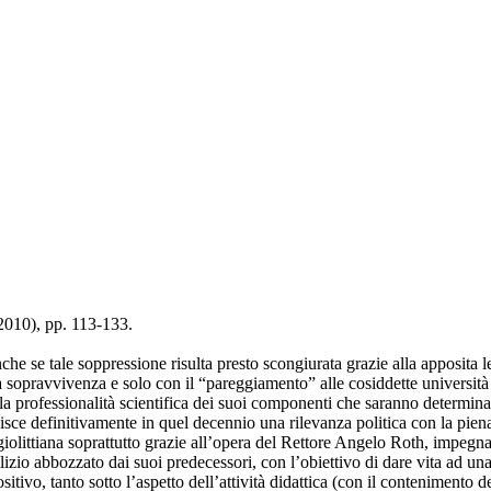
(2010), pp. 113-133.
che se tale soppressione risulta presto scongiurata grazie alla apposita
sa sopravvivenza e solo con il “pareggiamento” alle cosiddette università 
a professionalità scientifica dei suoi componenti che saranno determinan
sce definitivamente in quel decennio una rilevanza politica con la piena r
età giolittiana soprattutto grazie all’opera del Rettore Angelo Roth, imp
zio abbozzato dai suoi predecessori, con l’obiettivo di dare vita ad una v
vo, tanto sotto l’aspetto dell’attività didattica (con il contenimento de