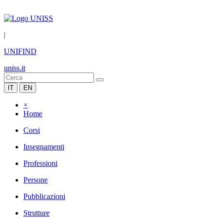
|
UNIFIND
uniss.it
IT
EN
×
Home
Corsi
Insegnamenti
Professioni
Persone
Pubblicazioni
Strutture