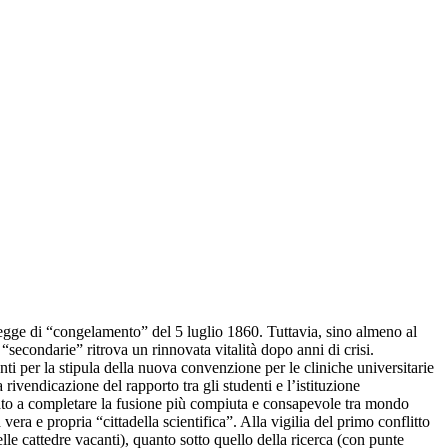
 legge di “congelamento” del 5 luglio 1860. Tuttavia, sino almeno al
“secondarie” ritrova un rinnovata vitalità dopo anni di crisi.
ti per la stipula della nuova convenzione per le cliniche universitarie
ivendicazione del rapporto tra gli studenti e l’istituzione
egnato a completare la fusione più compiuta e consapevole tra mondo
era e propria “cittadella scientifica”. Alla vigilia del primo conflitto
lle cattedre vacanti), quanto sotto quello della ricerca (con punte