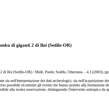
tomba di giganti 2 di Iloi (Sedilo-OR)
i 2 di Iloi (Sedilo-OR) / Mulè, Paolo; Soddu, Ottaviana. - 4.1:(2003), p
ia nell'interpretazione dei dati archeologici, sia nell'acquisizione dei dat
a reso possibile ricostruire gli eventi che hanno portato alla formazione d
bile alla nostra osservazione, distinguendo l'intervento antropico da qu