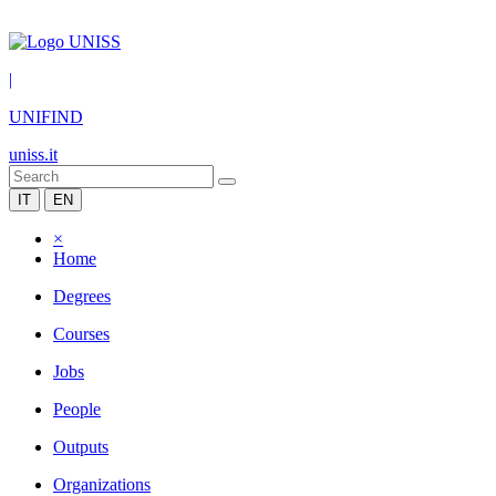
|
UNIFIND
uniss.it
IT
EN
×
Home
Degrees
Courses
Jobs
People
Outputs
Organizations