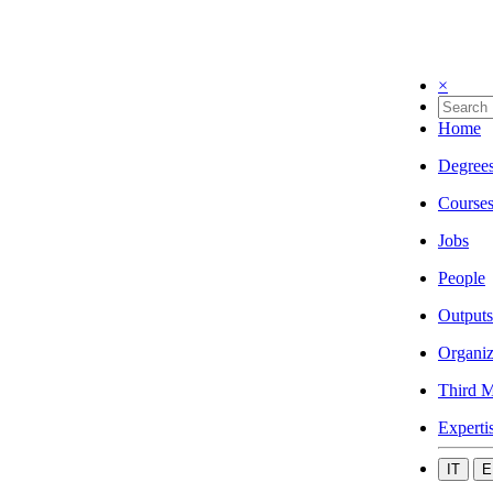
×
Home
Degree
Course
Jobs
People
Outputs
Organiz
Third M
Experti
IT
E