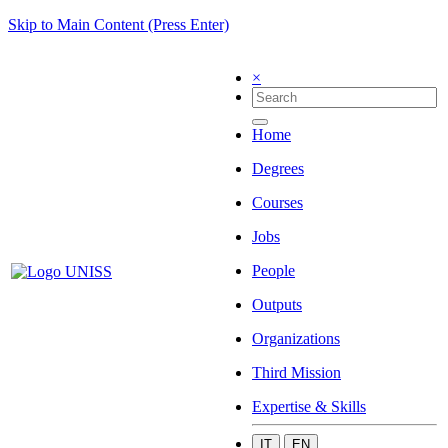
Skip to Main Content (Press Enter)
×
Home
Degrees
Courses
Jobs
People
Outputs
Organizations
Third Mission
Expertise & Skills
IT
EN