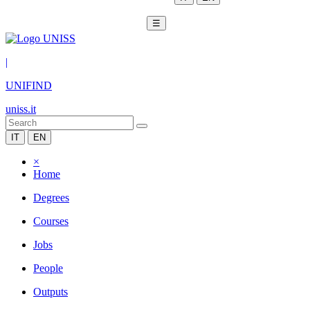
☰
|
UNIFIND
uniss.it
IT
EN
×
Home
Degrees
Courses
Jobs
People
Outputs