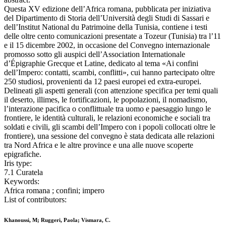
Questa XV edizione dell’Africa romana, pubblicata per iniziativa
del Dipartimento di Storia dell’Università degli Studi di Sassari e
dell’Institut National du Patrimoine della Tunisia, contiene i testi
delle oltre cento comunicazioni presentate a Tozeur (Tunisia) tra l’11
e il 15 dicembre 2002, in occasione del Convegno internazionale
promosso sotto gli auspici dell’Association Internationale
d’Épigraphie Grecque et Latine, dedicato al tema «Ai confini
dell’Impero: contatti, scambi, conflitti», cui hanno partecipato oltre
250 studiosi, provenienti da 12 paesi europei ed extra-europei.
Delineati gli aspetti generali (con attenzione specifica per temi quali
il deserto, illimes, le fortificazioni, le popolazioni, il nomadismo,
l’interazione pacifica o conflittuale tra uomo e paesaggio lungo le
frontiere, le identità culturali, le relazioni economiche e sociali tra
soldati e civili, gli scambi dell’Impero con i popoli collocati oltre le
frontiere), una sessione del convegno è stata dedicata alle relazioni
tra Nord Africa e le altre province e una alle nuove scoperte
epigrafiche.
Iris type:
7.1 Curatela
Keywords:
Africa romana ; confini; impero
List of contributors:
Khanoussi, M; Ruggeri, Paola; Vismara, C.