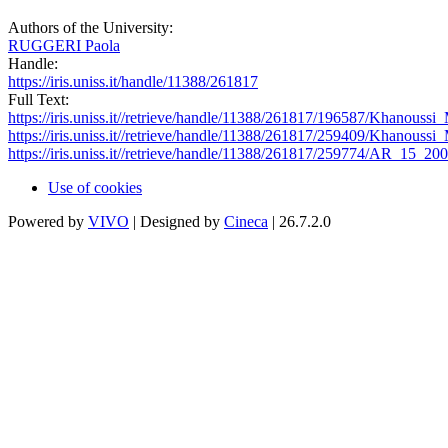
Authors of the University:
RUGGERI Paola
Handle:
https://iris.uniss.it/handle/11388/261817
Full Text:
https://iris.uniss.it//retrieve/handle/11388/261817/196587/Khanou
https://iris.uniss.it//retrieve/handle/11388/261817/259409/Khanou
https://iris.uniss.it//retrieve/handle/11388/261817/259774/AR_1
Use of cookies
Powered by
VIVO
| Designed by
Cineca
| 26.7.2.0