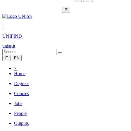
☰
|
UNIFIND
uniss.it
IT
EN
×
Home
Degrees
Courses
Jobs
People
Outputs