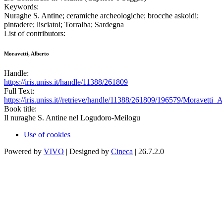
Keywords:
Nuraghe S. Antine; ceramiche archeologiche; brocche askoidi;
pintadere; lisciatoi; Torralba; Sardegna
List of contributors:
Moravetti, Alberto
Handle:
https://iris.uniss.it/handle/11388/261809
Full Text:
https://iris.uniss.it//retrieve/handle/11388/261809/196579/Moravet
Book title:
Il nuraghe S. Antine nel Logudoro-Meilogu
Use of cookies
Powered by
VIVO
| Designed by
Cineca
| 26.7.2.0