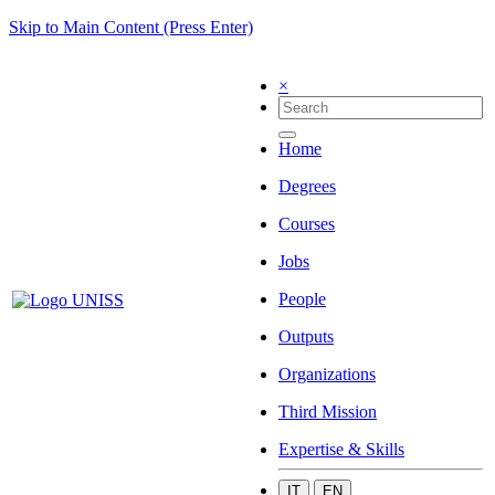
Skip to Main Content (Press Enter)
×
Home
Degrees
Courses
Jobs
People
Outputs
Organizations
Third Mission
Expertise & Skills
IT
EN