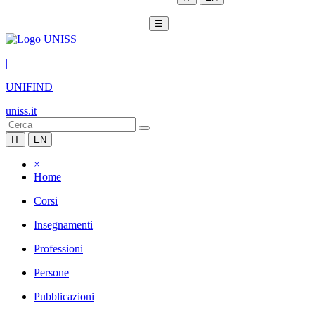
☰
|
UNIFIND
uniss.it
IT
EN
×
Home
Corsi
Insegnamenti
Professioni
Persone
Pubblicazioni