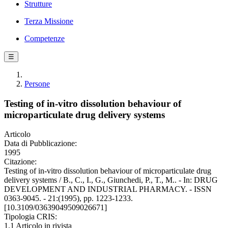
Strutture
Terza Missione
Competenze
☰
Persone
Testing of in-vitro dissolution behaviour of
microparticulate drug delivery systems
Articolo
Data di Pubblicazione:
1995
Citazione:
Testing of in-vitro dissolution behaviour of microparticulate drug
delivery systems / B., C., I., G., Giunchedi, P., T., M.. - In: DRUG
DEVELOPMENT AND INDUSTRIAL PHARMACY. - ISSN
0363-9045. - 21:(1995), pp. 1223-1233.
[10.3109/03639049509026671]
Tipologia CRIS:
1.1 Articolo in rivista