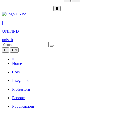
☰
|
UNIFIND
uniss.it
IT
EN
×
Home
Corsi
Insegnamenti
Professioni
Persone
Pubblicazioni