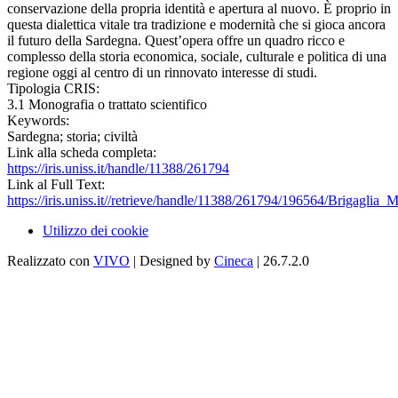
conservazione della propria identità e apertura al nuovo. È proprio in
questa dialettica vitale tra tradizione e modernità che si gioca ancora
il futuro della Sardegna. Quest’opera offre un quadro ricco e
complesso della storia economica, sociale, culturale e politica di una
regione oggi al centro di un rinnovato interesse di studi.
Tipologia CRIS:
3.1 Monografia o trattato scientifico
Keywords:
Sardegna; storia; civiltà
Link alla scheda completa:
https://iris.uniss.it/handle/11388/261794
Link al Full Text:
https://iris.uniss.it//retrieve/handle/11388/261794/196564/Brigaglia
Utilizzo dei cookie
Realizzato con
VIVO
| Designed by
Cineca
| 26.7.2.0