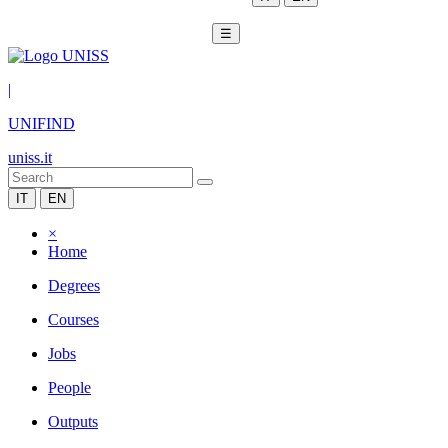
☰
|
UNIFIND
uniss.it
IT
EN
×
Home
Degrees
Courses
Jobs
People
Outputs