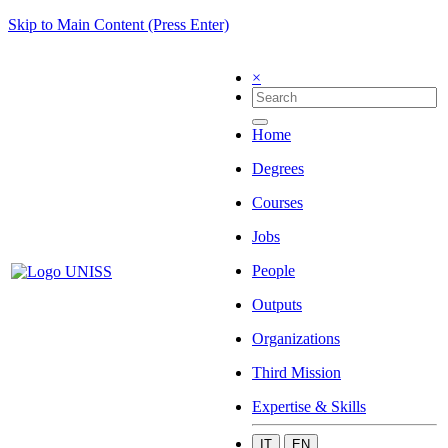
Skip to Main Content (Press Enter)
×
Home
Degrees
Courses
Jobs
People
Outputs
Organizations
Third Mission
Expertise & Skills
IT
EN