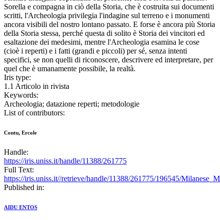
Sorella e compagna in ciò della Storia, che è costruita sui documenti
scritti, l'Archeologia privilegia l'indagine sul terreno e i monumenti
ancora visibili del nostro lontano passato. E forse è ancora più Storia
della Storia stessa, perché questa di solito è Storia dei vincitori ed
esaltazione dei medesimi, mentre l'Archeologia esamina le cose
(cioè i reperti) e i fatti (grandi e piccoli) per sé, senza intenti
specifici, se non quelli di riconoscere, descrivere ed interpretare, per
quel che è umanamente possibile, la realtà.
Iris type:
1.1 Articolo in rivista
Keywords:
Archeologia; datazione reperti; metodologie
List of contributors:
Contu, Ercole
Handle:
https://iris.uniss.it/handle/11388/261775
Full Text:
https://iris.uniss.it//retrieve/handle/11388/261775/196545/Milanes
Published in:
AIDU ENTOS