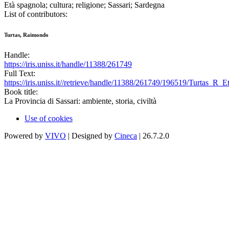
Età spagnola; cultura; religione; Sassari; Sardegna
List of contributors:
Turtas, Raimondo
Handle:
https://iris.uniss.it/handle/11388/261749
Full Text:
https://iris.uniss.it//retrieve/handle/11388/261749/196519/Turtas_R
Book title:
La Provincia di Sassari: ambiente, storia, civiltà
Use of cookies
Powered by
VIVO
| Designed by
Cineca
| 26.7.2.0