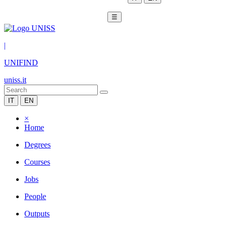
☰
|
UNIFIND
uniss.it
IT
EN
×
Home
Degrees
Courses
Jobs
People
Outputs