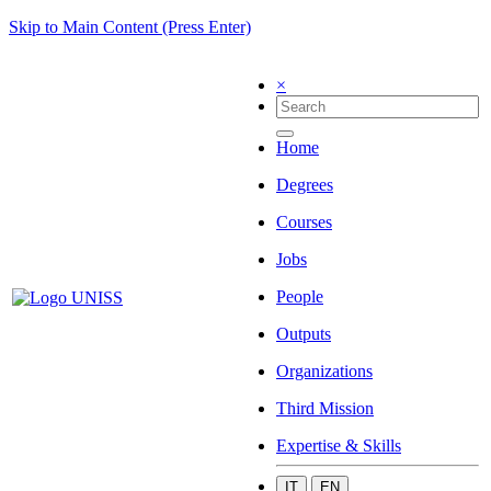
Skip to Main Content (Press Enter)
×
Home
Degrees
Courses
Jobs
People
Outputs
Organizations
Third Mission
Expertise & Skills
IT
EN