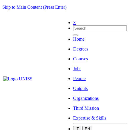
Skip to Main Content (Press Enter)
×
Home
Degrees
Courses
Jobs
People
Outputs
Organizations
Third Mission
Expertise & Skills
IT
EN