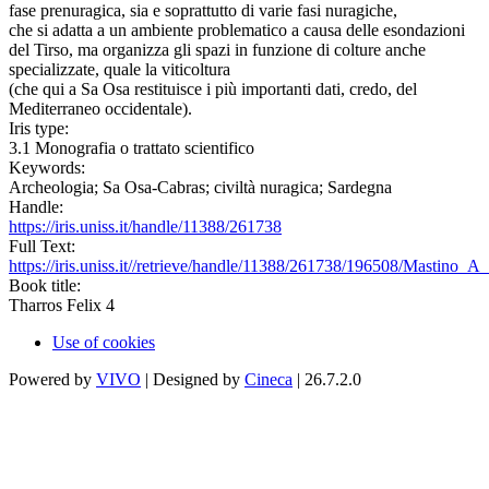
fase prenuragica, sia e soprattutto di varie fasi nuragiche,
che si adatta a un ambiente problematico a causa delle esondazioni
del Tirso, ma organizza gli spazi in funzione di colture anche
specializzate, quale la viticoltura
(che qui a Sa Osa restituisce i più importanti dati, credo, del
Mediterraneo occidentale).
Iris type:
3.1 Monografia o trattato scientifico
Keywords:
Archeologia; Sa Osa-Cabras; civiltà nuragica; Sardegna
Handle:
https://iris.uniss.it/handle/11388/261738
Full Text:
https://iris.uniss.it//retrieve/handle/11388/261738/196508/Mastino_
Book title:
Tharros Felix 4
Use of cookies
Powered by
VIVO
| Designed by
Cineca
| 26.7.2.0