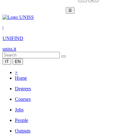
☰
|
UNIFIND
uniss.it
IT
EN
×
Home
Degrees
Courses
Jobs
People
Outputs