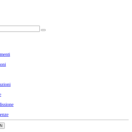
menti
ioni
azioni
e
issione
enze
N