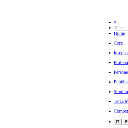
×
Home
Corsi
Insegna
Profess
Persone
Pubblic
Struttur
Terza M
Compet
IT
E