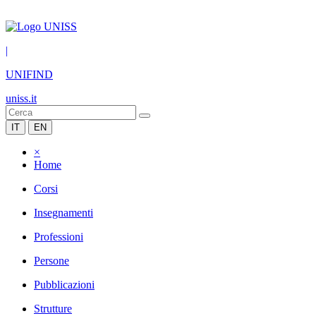
|
UNIFIND
uniss.it
IT
EN
×
Home
Corsi
Insegnamenti
Professioni
Persone
Pubblicazioni
Strutture