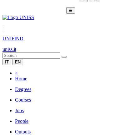
☰
|
UNIFIND
uniss.it
IT
EN
×
Home
Degrees
Courses
Jobs
People
Outputs