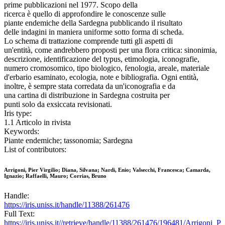
prime pubblicazioni nel 1977. Scopo della
ricerca è quello di approfondire le conoscenze sulle
piante endemiche della Sardegna pubblicando il risultato
delle indagini in maniera uniforme sotto forma di scheda.
Lo schema di trattazione comprende tutti gli aspetti di
un'entità, come andrebbero proposti per una flora critica: sinonimia,
descrizione, identificazione del typus, etimologia, iconografie,
numero cromosomico, tipo biologico, fenologia, areale, materiale
d'erbario esaminato, ecologia, note e bibliografia. Ogni entità,
inoltre, è sempre stata corredata da un'iconografia e da
una cartina di distribuzione in Sardegna costruita per
punti solo da exsiccata revisionati.
Iris type:
1.1 Articolo in rivista
Keywords:
Piante endemiche; tassonomia; Sardegna
List of contributors:
Arrigoni, Pier Virgilio; Diana, Silvana; Nardi, Enio; Valsecchi, Francesca; Camarda,
Ignazio; Raffaelli, Mauro; Corrias, Bruno
Handle:
https://iris.uniss.it/handle/11388/261476
Full Text:
https://iris.uniss.it//retrieve/handle/11388/261476/196481/Arrigoni