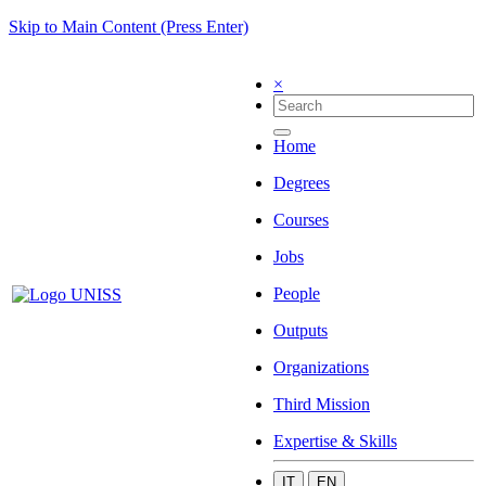
Skip to Main Content (Press Enter)
×
Home
Degrees
Courses
Jobs
People
Outputs
Organizations
Third Mission
Expertise & Skills
IT
EN