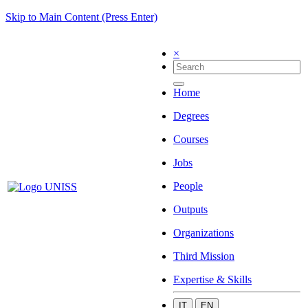
Skip to Main Content (Press Enter)
×
Home
Degrees
Courses
Jobs
People
Outputs
Organizations
Third Mission
Expertise & Skills
IT
EN