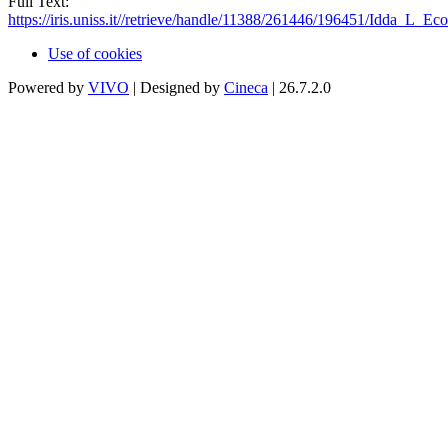
Full Text:
https://iris.uniss.it//retrieve/handle/11388/261446/196451/Idda_L_E
Use of cookies
Powered by
VIVO
| Designed by
Cineca
| 26.7.2.0