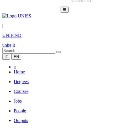
☰
|
UNIFIND
uniss.it
IT
EN
×
Home
Degrees
Courses
Jobs
People
Outputs