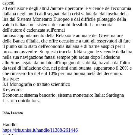
aspetti
ad esclusione degli altri.L'autore ripercorre le vicende dell'economia
italiana negli anni caldi segnati dalla crisi valutaria, dall'uscita della
lira dal Sistema Monetario Europeo e dal difficile pilotaggio della
valuta italiana nel sistema dei cambi flessibili. La memoria
dell'autore è cadenzata sull'ormai
famoso appuntamento della Relazione annuale del Governatore
della Banca d'Italia, che offre occasione a tutti gli osservatori di fare
il punto sullo stato dell'economia italiana e di trarne auspici per il
prossimo avvenire. Su questa traccia, Idda segue le vicende della lira
nella sua navigazione fattasi sempre più ardua dopo l'adesione
allo Sme: legata da un lato all'impegno di stabilità, travolta dall'altro
da tassi di inflazione che, nei primi anni ottanta, superarono il 20% e
che rimasero fra il 9 e il 10% per una buona metà del decennio.
Iris type:
3.1 Monografia o trattato scientifico
Keywords:
Economia; sistema bancario; sistema monetario; Italia; Sardegna
List of contributors:
Idda, Lorenzo
Handle:
https://iris.uniss.it/handle/11388/261446