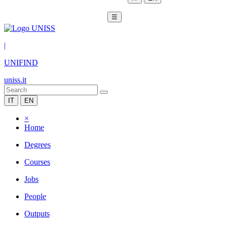
☰
|
UNIFIND
uniss.it
IT
EN
×
Home
Degrees
Courses
Jobs
People
Outputs