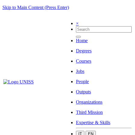
Skip to Main Content (Press Enter)
×
Home
Degrees
Courses
Jobs
People
Outputs
Organizations
Third Mission
Expertise & Skills
IT
EN