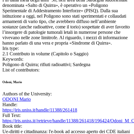
denominata «Salto di Quirra», è operativo un «Poligono
Sperimentale di Addestramento Interforze» (PISQ). Dalla sua
istituzione a oggi, nel Poligono sono stati sperimentati e collaudati
armamenti di vario tipo, che avrebbero diffuso nell’ambiente
sostanze (anche radioattive, come il torio) sospettate di aver favorito
l’insorgere di patologie tumorali letali in numerose persone che
vivevano nelle zone limitrofe. Al riguardo, i mezzi di informazione
hanno parlato di una vera e propria «Sindrome di Quirra».
Iris type:
2.1 Contributo in volume (Capitolo o Saggio)
Keywords:
Poligono di Quirra; rifiuti radioattivi; Sardegna
List of contributors:
Odoni, Mario
Authors of the University:
ODONI Mario
Handle:
https://iris.uniss.it/handle/11388/261418
Full Text:
https://iris.uniss.it//retrieve/handle/11388/261418/196424/Odoni_M
Book title:
Ue-diritti e cittadinanza: l'e-book ad accesso aperto dei CDE italiani