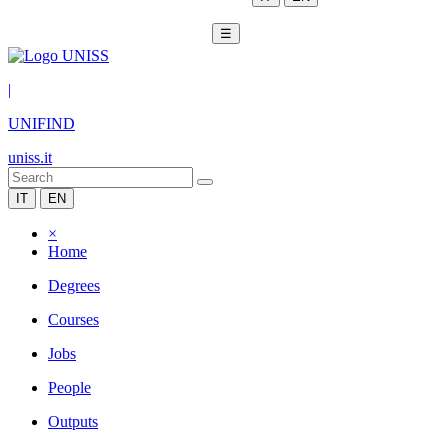
☰
|
UNIFIND
uniss.it
IT
EN
×
Home
Degrees
Courses
Jobs
People
Outputs