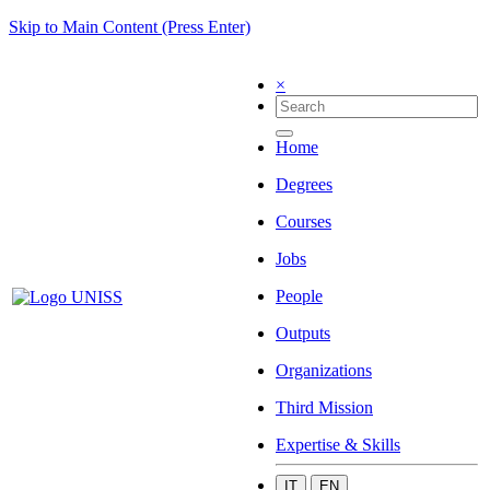
Skip to Main Content (Press Enter)
×
Home
Degrees
Courses
Jobs
People
Outputs
Organizations
Third Mission
Expertise & Skills
IT
EN