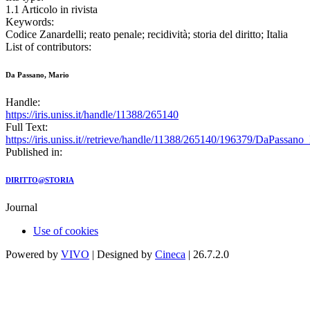
1.1 Articolo in rivista
Keywords:
Codice Zanardelli; reato penale; recidività; storia del diritto; Italia
List of contributors:
Da Passano, Mario
Handle:
https://iris.uniss.it/handle/11388/265140
Full Text:
https://iris.uniss.it//retrieve/handle/11388/265140/196379/DaPassa
Published in:
DIRITTO@STORIA
Journal
Use of cookies
Powered by
VIVO
| Designed by
Cineca
| 26.7.2.0