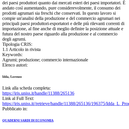
dei paesi produttori quanto dai mercati esteri dei paesi importatori. È
andato così aumentando, pure considerevolmente, il consumo dei
prodotti agrumari sia freschi che conservati. In questo lavoro si
compie un'analisi della produzione e del commercio agrumari nei
principali paesi produttori-esportatori e delle più rilevanti correnti di
importazione, al fine anche di meglio definire la posizione attuale e
futura del nostro paese riguardo alla produzione e al commercio
degli agrumi.
Tipologia CRIS:
1.1 Articolo in rivista
Keywords:
Agrumi; produzione; commercio internazionale
Elenco autori:
Idda, Lorenzo
Link alla scheda completa:
https://iris.uniss.it/handle/11388/265136
Link al Full Text:
https://iris.uniss.it//retrieve/handle/11388/265136/196375/Idda_L_P
Pubblicato in:
QUADERNI SARDI DI ECONOMIA