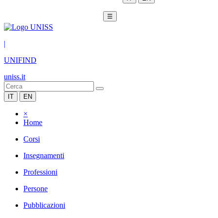
☰
|
UNIFIND
uniss.it
IT
EN
×
Home
Corsi
Insegnamenti
Professioni
Persone
Pubblicazioni