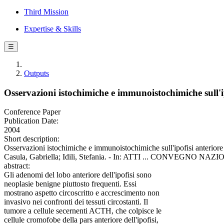
Third Mission
Expertise & Skills
☰
Outputs
Osservazioni istochimiche e immunoistochimiche sull'ip
Conference Paper
Publication Date:
2004
Short description:
Osservazioni istochimiche e immunoistochimiche sull'ipofisi anteriore
Casula, Gabriella; Idili, Stefania. - In: ATTI ... CONVEGNO NAZION
abstract:
Gli adenomi del lobo anteriore dell'ipofisi sono
neoplasie benigne piuttosto frequenti. Essi
mostrano aspetto circoscritto e accrescimento non
invasivo nei confronti dei tessuti circostanti. Il
tumore a cellule secernenti ACTH, che colpisce le
cellule cromofobe della pars anteriore dell'ipofisi,