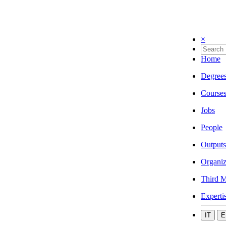
×
Home
Degree
Course
Jobs
People
Outputs
Organiz
Third M
Experti
IT
E