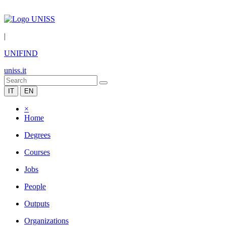
|
UNIFIND
uniss.it
IT
EN
×
Home
Degrees
Courses
Jobs
People
Outputs
Organizations