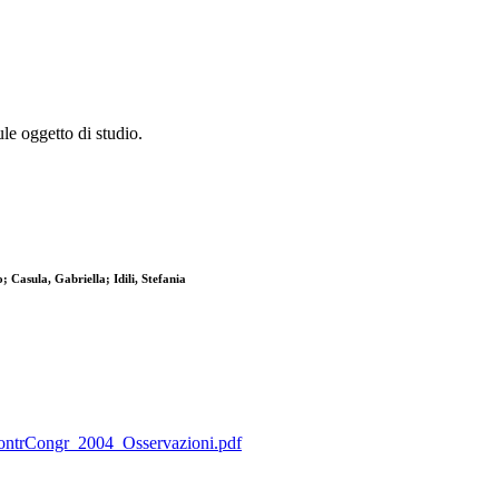
ule oggetto di studio.
 Casula, Gabriella; Idili, Stefania
_ContrCongr_2004_Osservazioni.pdf