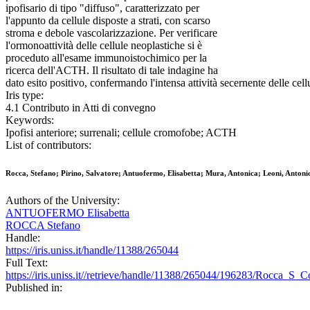
ipofisario di tipo "diffuso", caratterizzato per
l'appunto da cellule disposte a strati, con scarso
stroma e debole vascolarizzazione. Per verificare
l'ormonoattività delle cellule neoplastiche si è
proceduto all'esame immunoistochimico per la
ricerca dell'ACTH. Il risultato di tale indagine ha
dato esito positivo, confermando l'intensa attività secernente delle cell
Iris type:
4.1 Contributo in Atti di convegno
Keywords:
Ipofisi anteriore; surrenali; cellule cromofobe; ACTH
List of contributors:
Rocca, Stefano; Pirino, Salvatore; Antuofermo, Elisabetta; Mura, Antonica; Leoni, Antonio;
Authors of the University:
ANTUOFERMO Elisabetta
ROCCA Stefano
Handle:
https://iris.uniss.it/handle/11388/265044
Full Text:
https://iris.uniss.it//retrieve/handle/11388/265044/196283/Rocca_S
Published in: