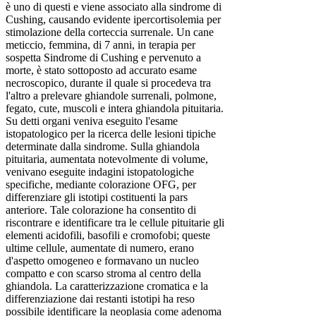
è uno di questi e viene associato alla sindrome di
Cushing, causando evidente ipercortisolemia per
stimolazione della corteccia surrenale. Un cane
meticcio, femmina, di 7 anni, in terapia per
sospetta Sindrome di Cushing e pervenuto a
morte, è stato sottoposto ad accurato esame
necroscopico, durante il quale si procedeva tra
l'altro a prelevare ghiandole surrenali, polmone,
fegato, cute, muscoli e intera ghiandola pituitaria.
Su detti organi veniva eseguito l'esame
istopatologico per la ricerca delle lesioni tipiche
determinate dalla sindrome. Sulla ghiandola
pituitaria, aumentata notevolmente di volume,
venivano eseguite indagini istopatologiche
specifiche, mediante colorazione OFG, per
differenziare gli istotipi costituenti la pars
anteriore. Tale colorazione ha consentito di
riscontrare e identificare tra le cellule pituitarie gli
elementi acidofili, basofili e cromofobi; queste
ultime cellule, aumentate di numero, erano
d'aspetto omogeneo e formavano un nucleo
compatto e con scarso stroma al centro della
ghiandola. La caratterizzazione cromatica e la
differenziazione dai restanti istotipi ha reso
possibile identificare la neoplasia come adenoma