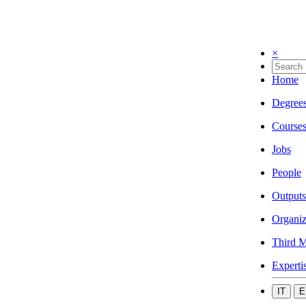
×
Home
Degree
Course
Jobs
People
Outputs
Organiz
Third M
Experti
IT
E