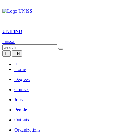
|
UNIFIND
uniss.it
IT
EN
×
Home
Degrees
Courses
Jobs
People
Outputs
Organizations