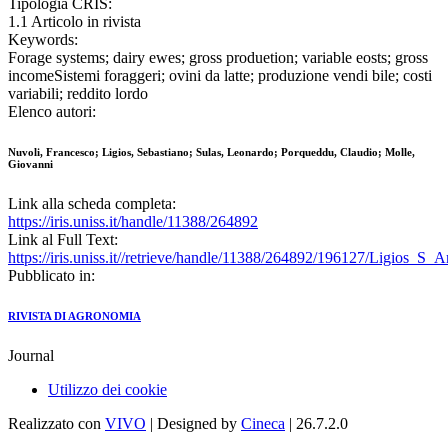
Tipologia CRIS:
1.1 Articolo in rivista
Keywords:
Forage systems; dairy ewes; gross produetion; variable eosts; gross
incomeSistemi foraggeri; ovini da latte; produzione vendi bile; costi
variabili; reddito lordo
Elenco autori:
Nuvoli, Francesco; Ligios, Sebastiano; Sulas, Leonardo; Porqueddu, Claudio; Molle,
Giovanni
Link alla scheda completa:
https://iris.uniss.it/handle/11388/264892
Link al Full Text:
https://iris.uniss.it//retrieve/handle/11388/264892/196127/Ligios_S
Pubblicato in:
RIVISTA DI AGRONOMIA
Journal
Utilizzo dei cookie
Realizzato con
VIVO
| Designed by
Cineca
| 26.7.2.0