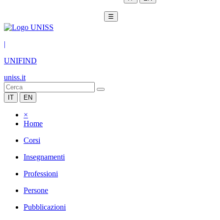
☰
|
UNIFIND
uniss.it
IT
EN
×
Home
Corsi
Insegnamenti
Professioni
Persone
Pubblicazioni