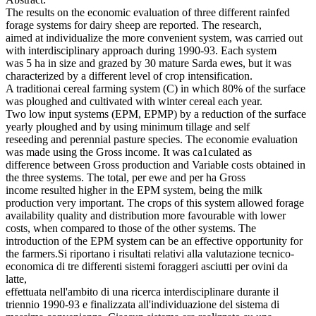
The results on the economic evaluation of three different rainfed
forage systems for dairy sheep are reported. The research,
aimed at individualize the more convenient system, was carried out
with interdisciplinary approach during 1990-93. Each system
was 5 ha in size and grazed by 30 mature Sarda ewes, but it was
characterized by a different level of crop intensification.
A traditionai cereal farming system (C) in which 80% of the surface
was ploughed and cultivated with winter cereal each year.
Two low input systems (EPM, EPMP) by a reduction of the surface
yearly ploughed and by using minimum tillage and self
reseeding and perennial pasture species. The economie evaluation
was made using the Gross income. It was ca1culated as
difference between Gross production and Variable costs obtained in
the three systems. The total, per ewe and per ha Gross
income resulted higher in the EPM system, being the milk
production very important. The crops of this system allowed forage
availability quality and distribution more favourable with lower
costs, when compared to those of the other systems. The
introduction of the EPM system can be an effective opportunity for
the farmers.Si riportano i risultati relativi alla valutazione tecnico-
economica di tre differenti sistemi foraggeri asciutti per ovini da
latte,
effettuata nell'ambito di una ricerca interdisciplinare durante il
triennio 1990-93 e finalizzata all'individuazione del sistema di