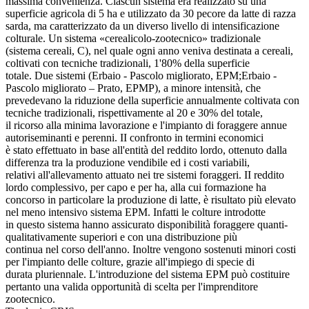
massima convenienza. Ciascun sistema era realizzato su una
superficie agricola di 5 ha e utilizzato da 30 pecore da latte di razza
sarda, ma caratterizzato da un diverso livello di intensificazione
colturale. Un sistema «cerealicolo-zootecnico» tradizionale
(sistema cereali, C), nel quale ogni anno veniva destinata a cereali,
coltivati con tecniche tradizionali, 1'80% della superficie
totale. Due sistemi (Erbaio - Pascolo migliorato, EPM;Erbaio -
Pascolo migliorato – Prato, EPMP), a minore intensità, che
prevedevano la riduzione della superficie annualmente coltivata con
tecniche tradizionali, rispettivamente al 20 e 30% del totale,
il ricorso alla minima lavorazione e l'impianto di foraggere annue
autoriseminanti e perenni. II confronto in termini economici
è stato effettuato in base all'entità del reddito lordo, ottenuto dalla
differenza tra la produzione vendibile ed i costi variabili,
relativi all'allevamento attuato nei tre sistemi foraggeri. II reddito
lordo complessivo, per capo e per ha, alla cui formazione ha
concorso in particolare la produzione di latte, è risultato più elevato
nel meno intensivo sistema EPM. Infatti le colture introdotte
in questo sistema hanno assicurato disponibilità foraggere quanti-
qualitativamente superiori e con una distribuzione più
continua nel corso dell'anno. Inoltre vengono sostenuti minori costi
per l'impianto delle colture, grazie all'impiego di specie di
durata pluriennale. L'introduzione del sistema EPM può costituire
pertanto una valida opportunità di scelta per l'imprenditore
zootecnico.