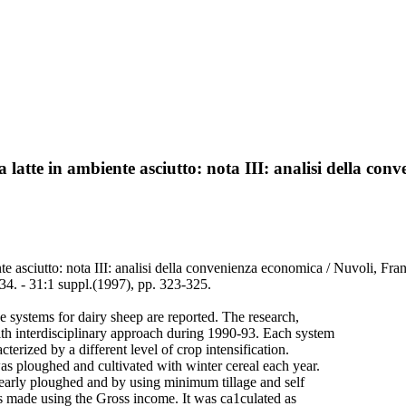
a latte in ambiente asciutto: nota III: analisi della co
nte asciutto: nota III: analisi della convenienza economica / Nuvoli, F
 - 31:1 suppl.(1997), pp. 323-325.
ge systems for dairy sheep are reported. The research,
ith interdisciplinary approach during 1990-93. Each system
erized by a different level of crop intensification.
as ploughed and cultivated with winter cereal each year.
arly ploughed and by using minimum tillage and self
s made using the Gross income. It was ca1culated as