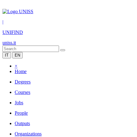
|
UNIFIND
uniss.it
IT
EN
×
Home
Degrees
Courses
Jobs
People
Outputs
Organizations