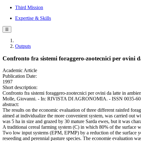
Third Mission
Expertise & Skills
☰
Outputs
Confronto fra sistemi foraggero-zootecnici per ovini d
Academic Article
Publication Date:
1997
Short description:
Confronto fra sistemi foraggero-zootecnici per ovini da latte in ambie
Molle, Giovanni. - In: RIVISTA DI AGRONOMIA. - ISSN 0035-6034.
abstract:
The results on the economic evaluation of three different rainfed fora
aimed at individualize the more convenient system, was carried out w
was 5 ha in size and grazed by 30 mature Sarda ewes, but it was charact
A traditionai cereal farming system (C) in which 80% of the surface w
Two low input systems (EPM, EPMP) by a reduction of the surface ye
reseeding and perennial pasture species. The economie evaluation wa