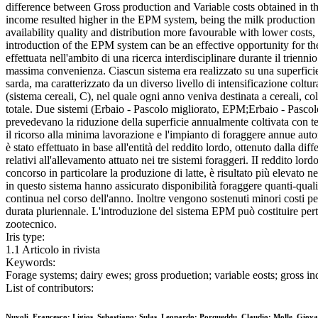
difference between Gross production and Variable costs obtained in th
income resulted higher in the EPM system, being the milk production 
availability quality and distribution more favourable with lower cost
introduction of the EPM system can be an effective opportunity for the fa
effettuata nell'ambito di una ricerca interdisciplinare durante il trienn
massima convenienza. Ciascun sistema era realizzato su una superficie a
sarda, ma caratterizzato da un diverso livello di intensificazione colt
(sistema cereali, C), nel quale ogni anno veniva destinata a cereali, col
totale. Due sistemi (Erbaio - Pascolo migliorato, EPM;Erbaio - Pascol
prevedevano la riduzione della superficie annualmente coltivata con tec
il ricorso alla minima lavorazione e l'impianto di foraggere annue auto
è stato effettuato in base all'entità del reddito lordo, ottenuto dalla dif
relativi all'allevamento attuato nei tre sistemi foraggeri. II reddito lo
concorso in particolare la produzione di latte, è risultato più elevato 
in questo sistema hanno assicurato disponibilità foraggere quanti-qual
continua nel corso dell'anno. Inoltre vengono sostenuti minori costi per
durata pluriennale. L'introduzione del sistema EPM può costituire pert
zootecnico.
Iris type:
1.1 Articolo in rivista
Keywords:
Forage systems; dairy ewes; gross produetion; variable eosts; gross inc
List of contributors:
Nuvoli, Francesco; Ligios, Sebastiano; Sulas, Leonardo; Porqueddu, Claudio; Molle, Giova