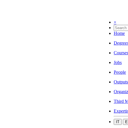
×
Home
Degree
Course
Jobs
People
Outputs
Organiz
Third M
Experti
IT
E