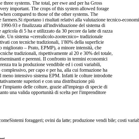
e three systems. The total, per ewe and per ha Gross
very important. The crops of this system allowed forage
s, when compared to those of the other systems. The
rmers.Si riportano i risultati relativi alla valutazione tecnico-economica 
io 1990-93 e finalizzata all'individuazione del sistema di
gricola di 5 ha e utilizzato da 30 pecore da latte di razza
urale. Un sistema «cerealicolo-zootecnico» tradizionale
tivati con tecniche tradizionali, 1'80% della superficie
o migliorato – Prato, EPMP), a minore intensità, che
niche tradizionali, rispettivamente al 20 e 30% del totale,
riseminanti e perenni. II confronto in termini economici
ferenza tra la produzione vendibile ed i costi variabili,
rdo complessivo, per capo e per ha, alla cui formazione ha
nel meno intensivo sistema EPM. Infatti le colture introdotte
itativamente superiori e con una distribuzione più
 l'impianto delle colture, grazie all'impiego di specie di
anto una valida opportunità di scelta per l'imprenditore
omeSistemi foraggeri; ovini da latte; produzione vendi bile; costi variabi
nni