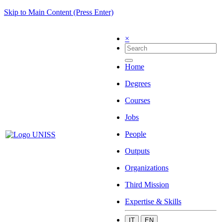
Skip to Main Content (Press Enter)
×
Home
Degrees
Courses
Jobs
People
Outputs
Organizations
Third Mission
Expertise & Skills
IT
EN