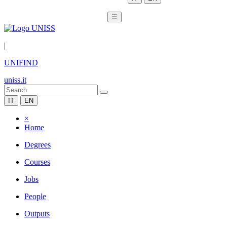
☰
|
UNIFIND
uniss.it
IT
EN
×
Home
Degrees
Courses
Jobs
People
Outputs