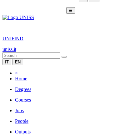
☰
|
UNIFIND
uniss.it
IT
EN
×
Home
Degrees
Courses
Jobs
People
Outputs