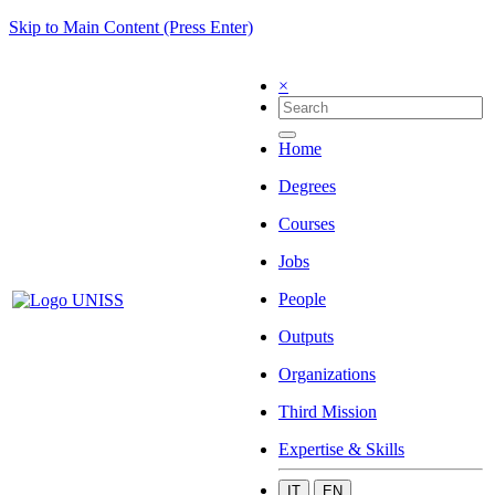
Skip to Main Content (Press Enter)
×
Home
Degrees
Courses
Jobs
People
Outputs
Organizations
Third Mission
Expertise & Skills
IT
EN