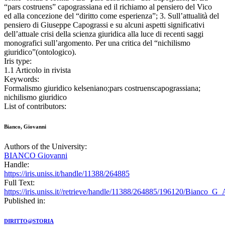
“pars costruens” capograssiana ed il richiamo al pensiero del Vico
ed alla concezione del “diritto come esperienza”; 3. Sull’attualità del
pensiero di Giuseppe Capograssi e su alcuni aspetti significativi
dell’attuale crisi della scienza giuridica alla luce di recenti saggi
monografici sull’argomento. Per una critica del “nichilismo
giuridico”(ontologico).
Iris type:
1.1 Articolo in rivista
Keywords:
Formalismo giuridico kelseniano;pars costruenscapograssiana;
nichilismo giuridico
List of contributors:
Bianco, Giovanni
Authors of the University:
BIANCO Giovanni
Handle:
https://iris.uniss.it/handle/11388/264885
Full Text:
https://iris.uniss.it//retrieve/handle/11388/264885/196120/Bianco_G
Published in:
DIRITTO@STORIA