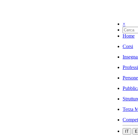
×
Home
Corsi
Insegna
Profess
Persone
Pubblic
Struttur
Terza M
Compet
IT
E