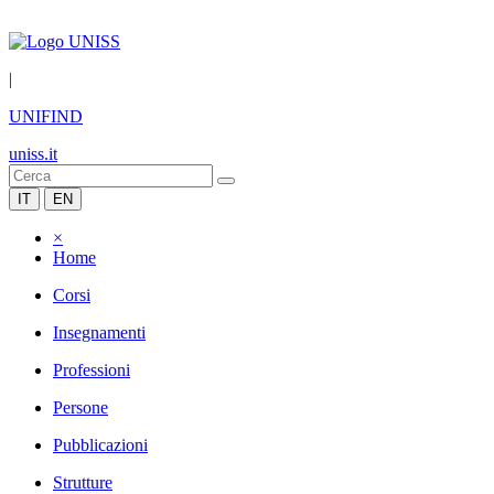
|
UNIFIND
uniss.it
IT
EN
×
Home
Corsi
Insegnamenti
Professioni
Persone
Pubblicazioni
Strutture