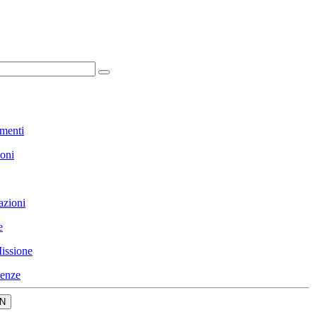
menti
ioni
azioni
e
issione
enze
N