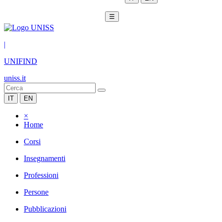
☰
|
UNIFIND
uniss.it
IT
EN
×
Home
Corsi
Insegnamenti
Professioni
Persone
Pubblicazioni