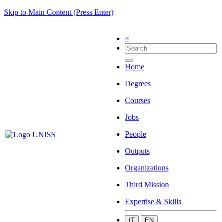
Skip to Main Content (Press Enter)
×
Home
Degrees
Courses
Jobs
People
Outputs
Organizations
Third Mission
Expertise & Skills
IT
EN