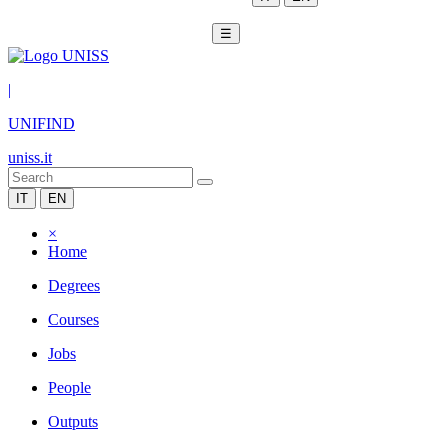
☰
|
UNIFIND
uniss.it
IT
EN
×
Home
Degrees
Courses
Jobs
People
Outputs