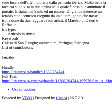
sede locale dell'arte importata dalla penisola iberica. Molto bella la
facciata suddivisa in due ordini nella quale è possibile ammirare il
portale, la statua del Santo ed un rosone. Di grande interesse un
retablo cinqucentesco eseguito da un autore ignoto che trasse
ispirazione da due ragguardevoli artisti: il Maestro di Ozieri e
Raffaello.
Iris type:
1.1 Articolo in rivista
Keywords:
Chiesa di San Giorgio; architettura; Perfugas; Sardegna
List of contributors:
Sari, Aldo
Handle:
https://iris.uniss.it/handle/11388/264741
Full Text:
https://iris.uniss.it//retrieve/handle/11388/264741/195976/Sari_A
Use of cookies
Powered by
VIVO
| Designed by
Cineca
| 26.7.2.0