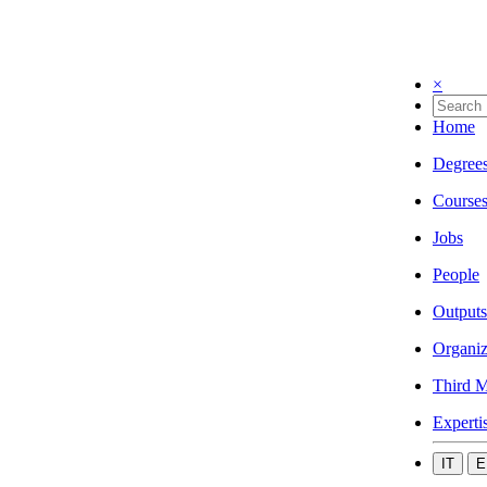
×
Home
Degree
Course
Jobs
People
Outputs
Organiz
Third M
Experti
IT
E