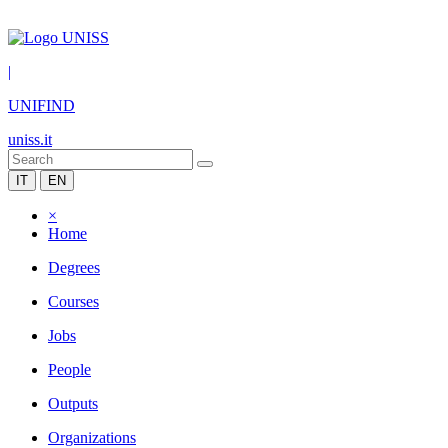
|
UNIFIND
uniss.it
IT
EN
×
Home
Degrees
Courses
Jobs
People
Outputs
Organizations