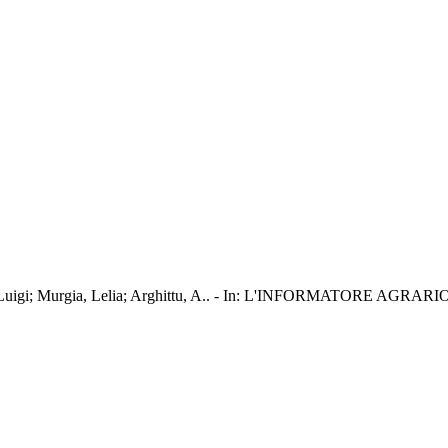
nio Luigi; Murgia, Lelia; Arghittu, A.. - In: L'INFORMATORE AGRARIO.