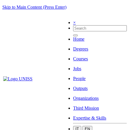
Skip to Main Content (Press Enter)
×
Home
Degrees
Courses
Jobs
People
Outputs
Organizations
Third Mission
Expertise & Skills
IT
EN