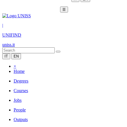
☰
|
UNIFIND
uniss.it
IT
EN
×
Home
Degrees
Courses
Jobs
People
Outputs