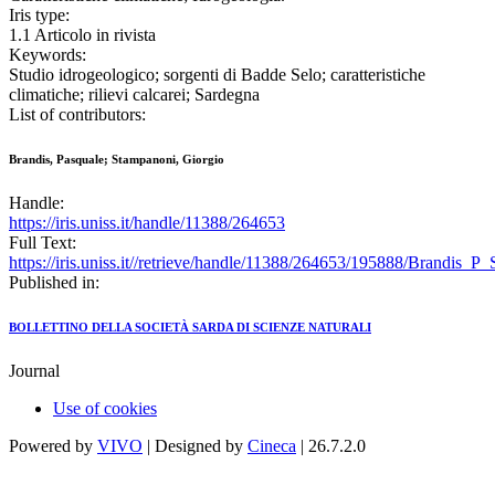
Iris type:
1.1 Articolo in rivista
Keywords:
Studio idrogeologico; sorgenti di Badde Selo; caratteristiche
climatiche; rilievi calcarei; Sardegna
List of contributors:
Brandis, Pasquale; Stampanoni, Giorgio
Handle:
https://iris.uniss.it/handle/11388/264653
Full Text:
https://iris.uniss.it//retrieve/handle/11388/264653/195888/Brandis_P
Published in:
BOLLETTINO DELLA SOCIETÀ SARDA DI SCIENZE NATURALI
Journal
Use of cookies
Powered by
VIVO
| Designed by
Cineca
| 26.7.2.0