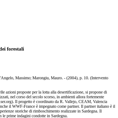
ei forestali
 D'Angelo, Massimo; Marongiu, Mauro. - (2004), p. 10. (Intervento
azioni proposte per la lotta alla desertificazione, si propone di
zzati, nel corso del secolo scorso, in ambienti allora fortemente
w.ser.org). Il progetto è coordinato da R. Vallejo, CEAM, Valencia
 anche il WWF-France è impegnato come partner. Il partner italiano è il
sperienze storiche di rimboschimento realizzate in Sardegna. Il
n le prime indagini condotte in Sardegna.