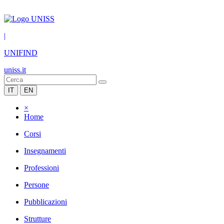
|
UNIFIND
uniss.it
IT
EN
×
Home
Corsi
Insegnamenti
Professioni
Persone
Pubblicazioni
Strutture