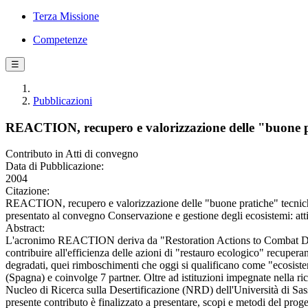
Terza Missione
Competenze
☰
Pubblicazioni
REACTION, recupero e valorizzazione delle "buone prat
Contributo in Atti di convegno
Data di Pubblicazione:
2004
Citazione:
REACTION, recupero e valorizzazione delle "buone pratiche" tecniche 
presentato al convegno Conservazione e gestione degli ecosistemi: atti
Abstract:
L'acronimo REACTION deriva da "Restoration Actions to Combat Desertif
contribuire all'efficienza delle azioni di "restauro ecologico" recupera
degradati, quei rimboschimenti che oggi si qualificano come "ecosistem
(Spagna) e coinvolge 7 partner. Oltre ad istituzioni impegnate nella ri
Nucleo di Ricerca sulla Desertificazione (NRD) dell'Università di Sassa
presente contributo è finalizzato a presentare, scopi e metodi del pr