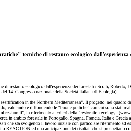
iche" tecniche di restauro ecologico dall'esperienza d
di restauro ecologico dall'esperienza dei forestali / Scotti, Roberto;
 del 14. Congresso nazionale della Società Italiana di Ecologia).
ication in the Northern Mediterranean". Il progetto, nel quadro delle 
ndo, valutando e diffondendo le "buone pratiche" con cui sono stati reali
i restaurati", in riferimento ai criteri della "restoration ecology" (ww
cerca in ambito forestale in Portogallo, Spagna, Francia, Italia e Grecia
ri che sta svolgendo il lavoro iniziale con particolare riferimento ad e
ogetto REACTION ed una anticipazione dei risultati che si prospettano co