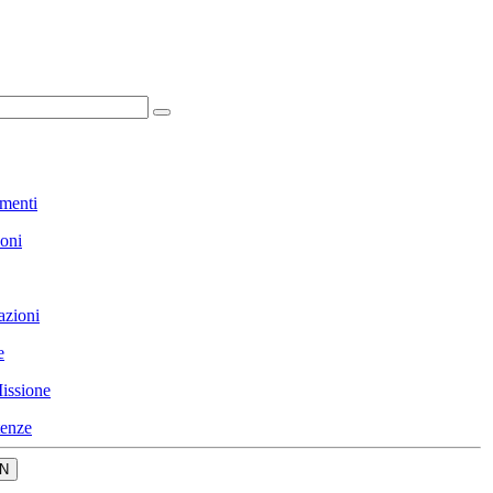
menti
ioni
azioni
e
issione
enze
N