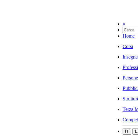
×
Home
Corsi
Insegna
Profess
Persone
Pubblic
Struttur
Terza M
Compet
IT
E