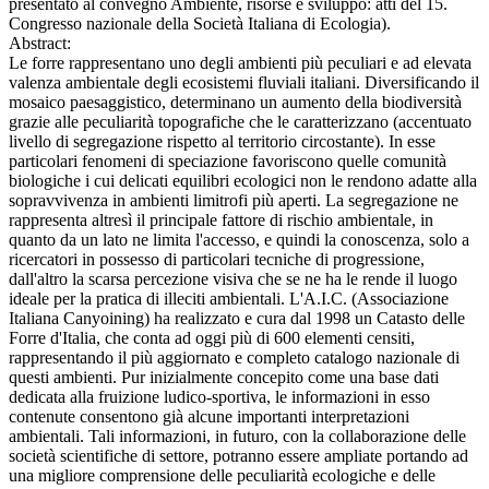
presentato al convegno Ambiente, risorse e sviluppo: atti del 15.
Congresso nazionale della Società Italiana di Ecologia).
Abstract:
Le forre rappresentano uno degli ambienti più peculiari e ad elevata
valenza ambientale degli ecosistemi fluviali italiani. Diversificando il
mosaico paesaggistico, determinano un aumento della biodiversità
grazie alle peculiarità topografiche che le caratterizzano (accentuato
livello di segregazione rispetto al territorio circostante). In esse
particolari fenomeni di speciazione favoriscono quelle comunità
biologiche i cui delicati equilibri ecologici non le rendono adatte alla
sopravvivenza in ambienti limitrofi più aperti. La segregazione ne
rappresenta altresì il principale fattore di rischio ambientale, in
quanto da un lato ne limita l'accesso, e quindi la conoscenza, solo a
ricercatori in possesso di particolari tecniche di progressione,
dall'altro la scarsa percezione visiva che se ne ha le rende il luogo
ideale per la pratica di illeciti ambientali. L'A.I.C. (Associazione
Italiana Canyoining) ha realizzato e cura dal 1998 un Catasto delle
Forre d'Italia, che conta ad oggi più di 600 elementi censiti,
rappresentando il più aggiornato e completo catalogo nazionale di
questi ambienti. Pur inizialmente concepito come una base dati
dedicata alla fruizione ludico-sportiva, le informazioni in esso
contenute consentono già alcune importanti interpretazioni
ambientali. Tali informazioni, in futuro, con la collaborazione delle
società scientifiche di settore, potranno essere ampliate portando ad
una migliore comprensione delle peculiarità ecologiche e delle