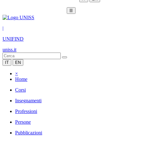
☰
|
UNIFIND
uniss.it
IT
EN
×
Home
Corsi
Insegnamenti
Professioni
Persone
Pubblicazioni