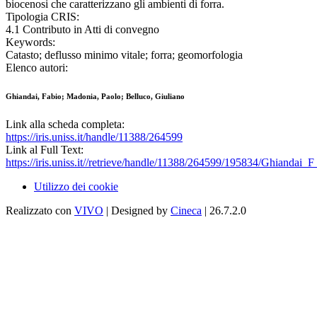
biocenosi che caratterizzano gli ambienti di forra.
Tipologia CRIS:
4.1 Contributo in Atti di convegno
Keywords:
Catasto; deflusso minimo vitale; forra; geomorfologia
Elenco autori:
Ghiandai, Fabio; Madonia, Paolo; Belluco, Giuliano
Link alla scheda completa:
https://iris.uniss.it/handle/11388/264599
Link al Full Text:
https://iris.uniss.it//retrieve/handle/11388/264599/195834/Ghiandai
Utilizzo dei cookie
Realizzato con
VIVO
| Designed by
Cineca
| 26.7.2.0