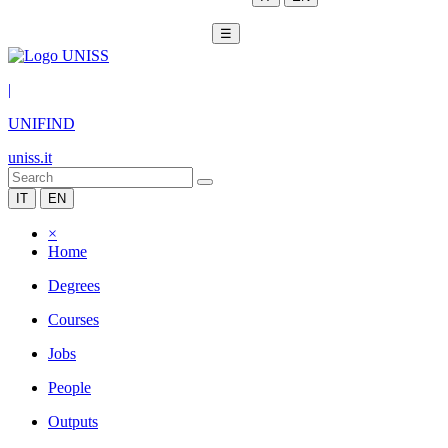
☰
|
UNIFIND
uniss.it
IT
EN
×
Home
Degrees
Courses
Jobs
People
Outputs