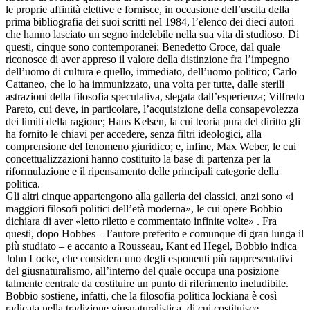
le proprie affinità elettive e fornisce, in occasione dell’uscita della
prima bibliografia dei suoi scritti nel 1984, l’elenco dei dieci autori
che hanno lasciato un segno indelebile nella sua vita di studioso. Di
questi, cinque sono contemporanei: Benedetto Croce, dal quale
riconosce di aver appreso il valore della distinzione fra l’impegno
dell’uomo di cultura e quello, immediato, dell’uomo politico; Carlo
Cattaneo, che lo ha immunizzato, una volta per tutte, dalle sterili
astrazioni della filosofia speculativa, slegata dall’esperienza; Vilfredo
Pareto, cui deve, in particolare, l’acquisizione della consapevolezza
dei limiti della ragione; Hans Kelsen, la cui teoria pura del diritto gli
ha fornito le chiavi per accedere, senza filtri ideologici, alla
comprensione del fenomeno giuridico; e, infine, Max Weber, le cui
concettualizzazioni hanno costituito la base di partenza per la
riformulazione e il ripensamento delle principali categorie della
politica.
Gli altri cinque appartengono alla galleria dei classici, anzi sono «i
maggiori filosofi politici dell’età moderna», le cui opere Bobbio
dichiara di aver «letto riletto e commentato infinite volte» . Fra
questi, dopo Hobbes – l’autore preferito e comunque di gran lunga il
più studiato – e accanto a Rousseau, Kant ed Hegel, Bobbio indica
John Locke, che considera uno degli esponenti più rappresentativi
del giusnaturalismo, all’interno del quale occupa una posizione
talmente centrale da costituire un punto di riferimento ineludibile.
Bobbio sostiene, infatti, che la filosofia politica lockiana è così
radicata nella tradizione giusnaturalistica, di cui costituisce