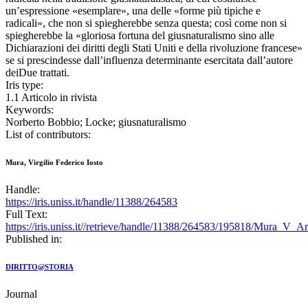
un’espressione «esemplare», una delle «forme più tipiche e
radicali», che non si spiegherebbe senza questa; così come non si
spiegherebbe la «gloriosa fortuna del giusnaturalismo sino alle
Dichiarazioni dei diritti degli Stati Uniti e della rivoluzione francese»
se si prescindesse dall’influenza determinante esercitata dall’autore
deiDue trattati.
Iris type:
1.1 Articolo in rivista
Keywords:
Norberto Bobbio; Locke; giusnaturalismo
List of contributors:
Mura, Virgilio Federico Iosto
Handle:
https://iris.uniss.it/handle/11388/264583
Full Text:
https://iris.uniss.it//retrieve/handle/11388/264583/195818/Mura_V_
Published in:
DIRITTO@STORIA
Journal