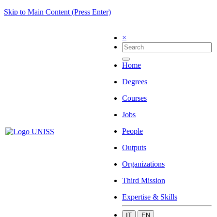
Skip to Main Content (Press Enter)
×
Home
Degrees
Courses
Jobs
People
Outputs
Organizations
Third Mission
Expertise & Skills
IT
EN